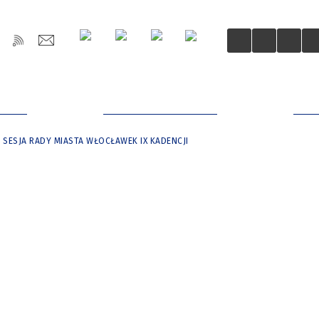
OŚCI
DLA MIESZKAŃCÓW
DLA
I SESJA RADY MIASTA WŁOCŁAWEK IX KADENCJI