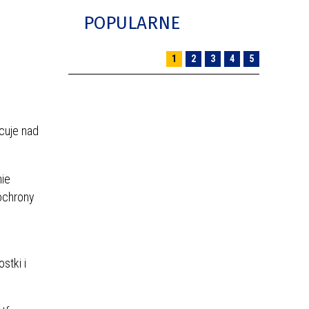
POPULARNE
1
2
3
4
5
cuje nad
ie
 ochrony
stki i