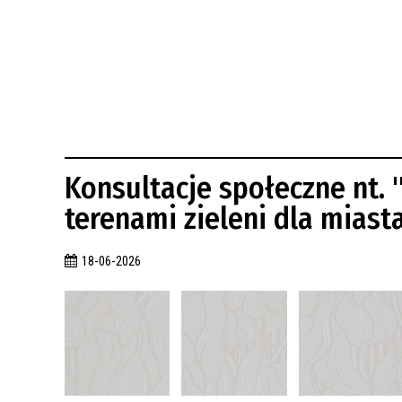
BUDYNKÓW
RADA MIASTA WŁOCŁAWEK
ENERGIA I MOBILNOŚĆ
JAKOŚĆ POWIETRZA WE WŁOCŁAWKU
WYKAZ KONTAKTÓW URZĘDU MIASTA
WŁOCŁAWEK
2026 ROKIEM TADEUSZA REICHSTEINA
WE WŁOCŁAWKU
Konsultacje społeczne nt.
terenami zieleni dla mias
18-06-2026