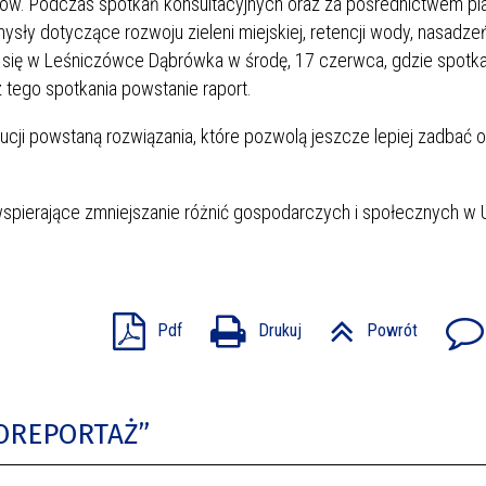
ów. Podczas spotkań konsultacyjnych oraz za pośrednictwem pl
sły dotyczące rozwoju zieleni miejskiej, retencji wody, nasadze
 się w Leśniczówce Dąbrówka w środę, 17 czerwca, gdzie spotka
 tego spotkania powstanie raport.
ucji powstaną rozwiązania, które pozwolą jeszcze lepiej zadbać o
spierające zmniejszanie różnić gospodarczych i społecznych w U
Pdf
Drukuj
Powrót
TOREPORTAŻ”