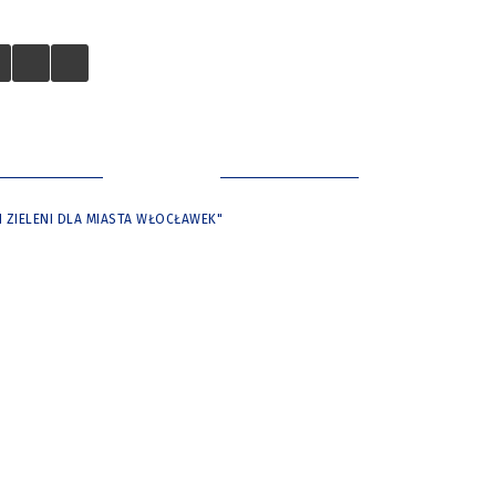
 TURYSTÓW
NASZE MIASTO
 ZIELENI DLA MIASTA WŁOCŁAWEK"