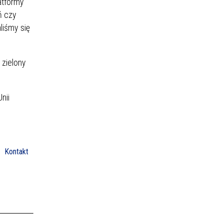
atformy
ń czy
liśmy się
 zielony
nii
Kontakt