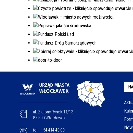
URZĄD MIASTA
NA
WŁOCŁAWEK
Aktu
Kale
ul. Zielony Rynek 11/13
87-800 Włocławek
Form
News
tel.:
54 414 40 00