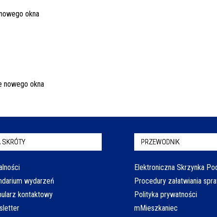
 SKRÓTY
PRZEWODNIK
alności
Elektroniczna Skrzynka P
ndarium wydarzeń
Procedury załatwiania spr
ularz kontaktowy
Polityka prywatności
letter
mMieszkaniec