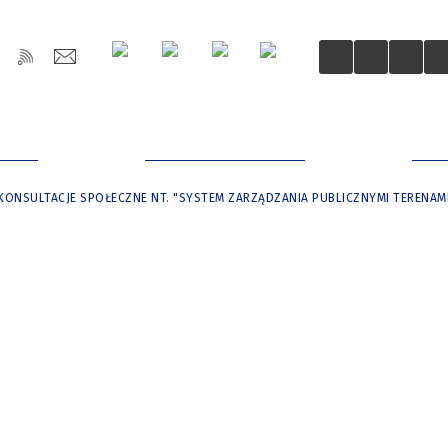
OŚCI
DLA MIESZKAŃCÓW
DLA
KONSULTACJE SPOŁECZNE NT. "SYSTEM ZARZĄDZANIA PUBLICZNYMI TERENAMI