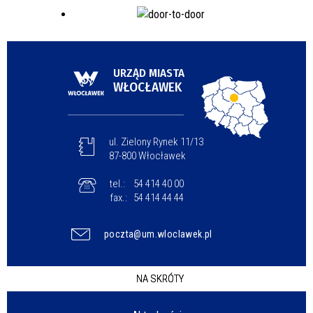
URZĄD MIASTA
WŁOCŁAWEK
ul. Zielony Rynek 11/13
87-800 Włocławek
tel.:
54 414 40 00
fax.:
54 414 44 44
poczta@um.wloclawek.pl
NA SKRÓTY