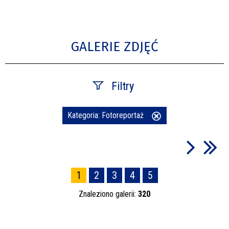
GALERIE ZDJĘĆ
Filtry
Fraza
Kategoria:
Fotoreportaż
Usuń
ten
filtr
Kategoria
1
2
3
4
5
Znaleziono galerii:
320
Publikacja od
—