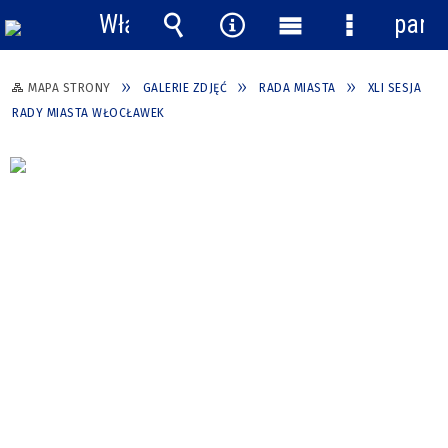
Włącz
pane
powiadomienia
Wyszukiwarka
Narzędzia
Menu
Menu
główne
szczegółow
MAPA STRONY
GALERIE ZDJĘĆ
RADA MIASTA
XLI SESJA
RADY MIASTA WŁOCŁAWEK