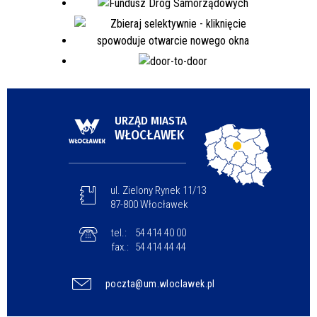
URZĄD MIASTA
WŁOCŁAWEK
ul. Zielony Rynek 11/13
87-800 Włocławek
tel.:
54 414 40 00
fax.:
54 414 44 44
poczta@um.wloclawek.pl