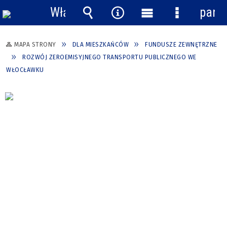
Włącz
pane
powiadomienia
Wyszukiwarka
Narzędzia
Menu
Menu
główne
szczegółow
MAPA STRONY
DLA MIESZKAŃCÓW
FUNDUSZE ZEWNĘTRZNE
ROZWÓJ ZEROEMISYJNEGO TRANSPORTU PUBLICZNEGO WE
WŁOCŁAWKU