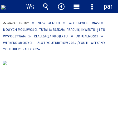
Włącz
pane
powiadomienia
Wyszukiwarka
Narzędzia
Menu
Menu
główne
szczegółow
MAPA STRONY
NASZE MIASTO
WŁOCŁAWEK – MIASTO
NOWYCH MOŻLIWOŚCI. TUTAJ MIESZKAM, PRACUJĘ, INWESTUJĘ I TU
WYPOCZYWAM
REALIZACJA PROJEKTU
AKTUALNOŚCI
WEEKEND MŁODYCH – ZLOT YOUTUBERÓW 2024 /YOUTH WEEKEND –
YOUTUBERS RALLY 2024