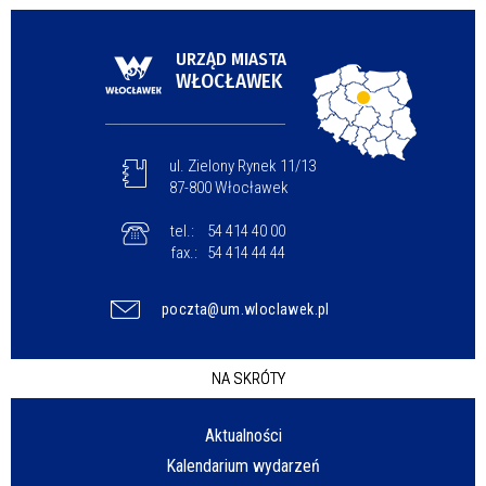
URZĄD MIASTA
WŁOCŁAWEK
ul. Zielony Rynek 11/13
87-800 Włocławek
tel.:
54 414 40 00
fax.:
54 414 44 44
poczta@um.wloclawek.pl
NA SKRÓTY
Aktualności
Kalendarium wydarzeń