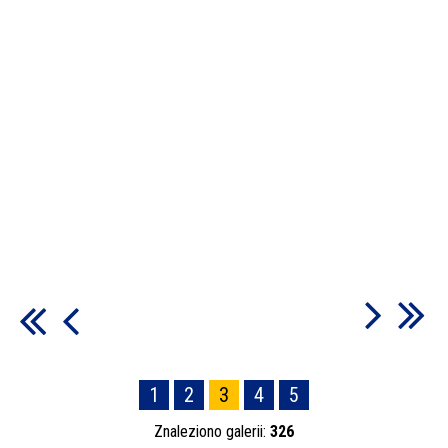
1
2
3
4
5
Znaleziono galerii:
326