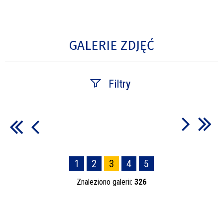
GALERIE ZDJĘĆ
Filtry
Fraza
Kategoria
1
2
3
4
5
Znaleziono galerii:
326
Publikacja od
—