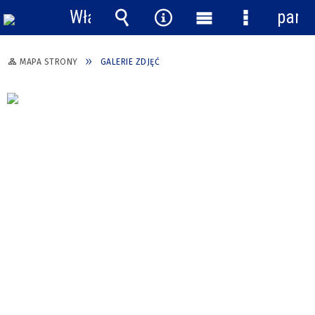
Włącz
pane
powiadomienia
Wyszukiwarka
Narzędzia
Menu
Menu
główne
szczegółow
MAPA STRONY
GALERIE ZDJĘĆ