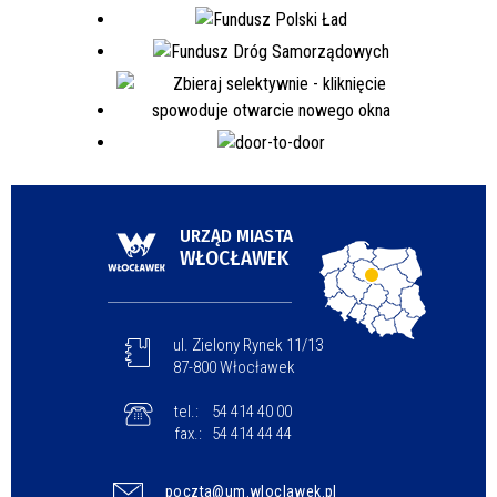
URZĄD MIASTA
WŁOCŁAWEK
ul. Zielony Rynek 11/13
87-800 Włocławek
tel.:
54 414 40 00
fax.:
54 414 44 44
poczta@um.wloclawek.pl