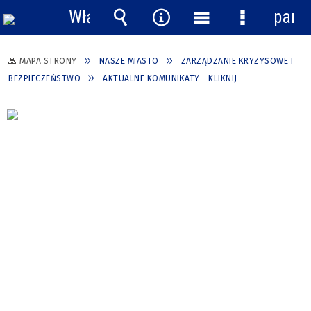
Włącz
pane
powiadomienia
Wyszukiwarka
Narzędzia
Menu
Menu
główne
szczegółow
MAPA STRONY
NASZE MIASTO
ZARZĄDZANIE KRYZYSOWE I
BEZPIECZEŃSTWO
AKTUALNE KOMUNIKATY - KLIKNIJ