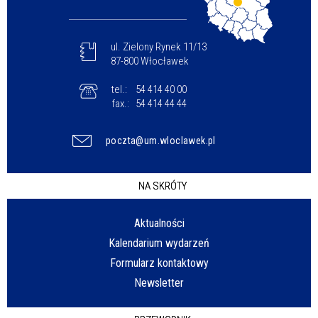
ul. Zielony Rynek 11/13
87-800 Włocławek
tel.:
54 414 40 00
fax.:
54 414 44 44
poczta@um.wloclawek.pl
NA SKRÓTY
Aktualności
Kalendarium wydarzeń
Formularz kontaktowy
Newsletter