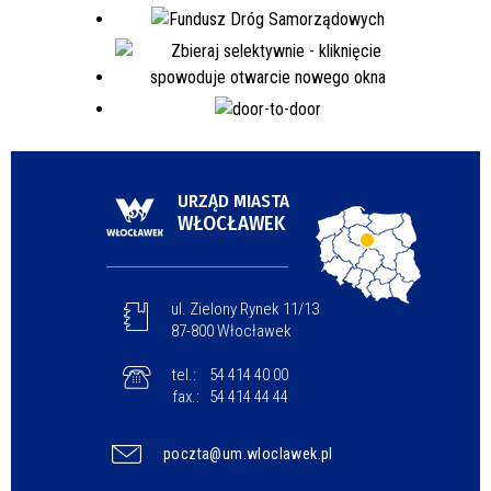
URZĄD MIASTA
WŁOCŁAWEK
ul. Zielony Rynek 11/13
87-800 Włocławek
tel.:
54 414 40 00
fax.:
54 414 44 44
poczta@um.wloclawek.pl