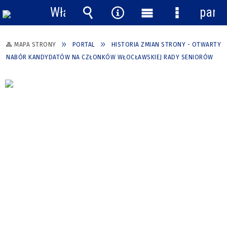
Włącz
pane
powiadomienia
Wyszukiwarka
Narzędzia
Menu
Menu
główne
szczegółow
MAPA STRONY
PORTAL
HISTORIA ZMIAN STRONY - OTWARTY
NABÓR KANDYDATÓW NA CZŁONKÓW WŁOCŁAWSKIEJ RADY SENIORÓW