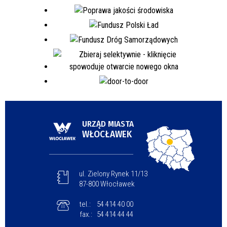
URZĄD MIASTA
WŁOCŁAWEK
ul. Zielony Rynek 11/13
87-800 Włocławek
tel.:
54 414 40 00
fax.:
54 414 44 44