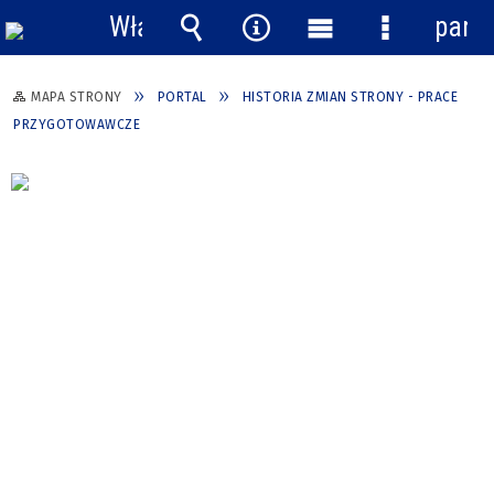
Włącz
pane
powiadomienia
Wyszukiwarka
Narzędzia
Menu
Menu
główne
szczegółow
MAPA STRONY
PORTAL
HISTORIA ZMIAN STRONY - PRACE
PRZYGOTOWAWCZE