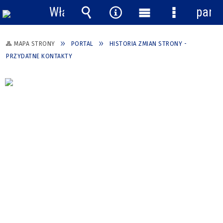
Włącz
pane
powiadomienia
Wyszukiwarka
Narzędzia
Menu
Menu
główne
szczegółow
MAPA STRONY
PORTAL
HISTORIA ZMIAN STRONY -
PRZYDATNE KONTAKTY