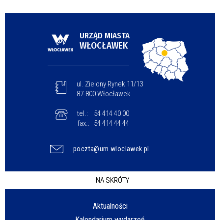
URZĄD MIASTA
WŁOCŁAWEK
ul. Zielony Rynek 11/13
87-800 Włocławek
tel.:
54 414 40 00
fax.:
54 414 44 44
poczta@um.wloclawek.pl
NA SKRÓTY
Aktualności
Kalendarium wydarzeń