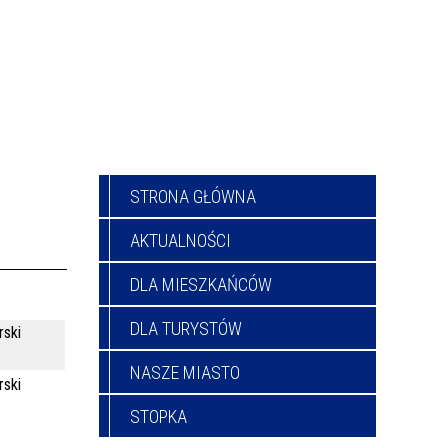
STRONA GŁÓWNA
AKTUALNOŚCI
DLA MIESZKAŃCÓW
DLA TURYSTÓW
rski
NASZE MIASTO
rski
STOPKA