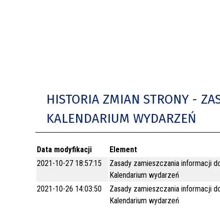
BUDYNKÓW
RADA MIASTA WŁOCŁAWEK
ENERGIA I MOBILNOŚĆ
JAKOŚĆ POWIETRZA WE WŁOCŁAWKU
WYKAZ KONTAKTÓW URZĘDU MIASTA
WŁOCŁAWEK
2026 ROKIEM TADEUSZA REICHSTEINA
HISTORIA ZMIAN STRONY - ZA
WE WŁOCŁAWKU
KALENDARIUM WYDARZEŃ
Data modyfikacji
Element
2021-10-27 18:57:15
Zasady zamieszczania informacji d
Kalendarium wydarzeń
2021-10-26 14:03:50
Zasady zamieszczania informacji d
Kalendarium wydarzeń