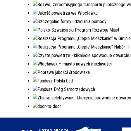
URZĄD MIASTA