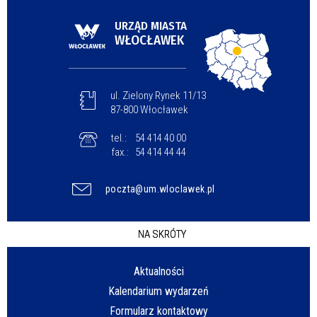
URZĄD MIASTA
WŁOCŁAWEK
ul. Zielony Rynek 11/13
87-800 Włocławek
tel.:
54 414 40 00
fax.:
54 414 44 44
poczta@um.wloclawek.pl
NA SKRÓTY
Aktualności
Kalendarium wydarzeń
Formularz kontaktowy