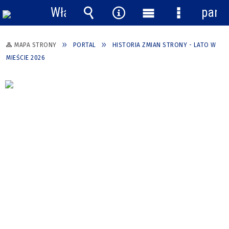
Włącz
pane
powiadomienia
Wyszukiwarka
Narzędzia
Menu
Menu
główne
szczegółow
MAPA STRONY
PORTAL
HISTORIA ZMIAN STRONY - LATO W
MIEŚCIE 2026