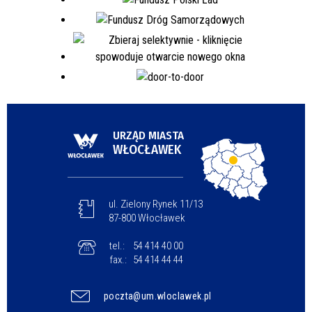
URZĄD MIASTA
WŁOCŁAWEK
ul. Zielony Rynek 11/13
87-800 Włocławek
tel.:
54 414 40 00
fax.:
54 414 44 44
poczta@um.wloclawek.pl