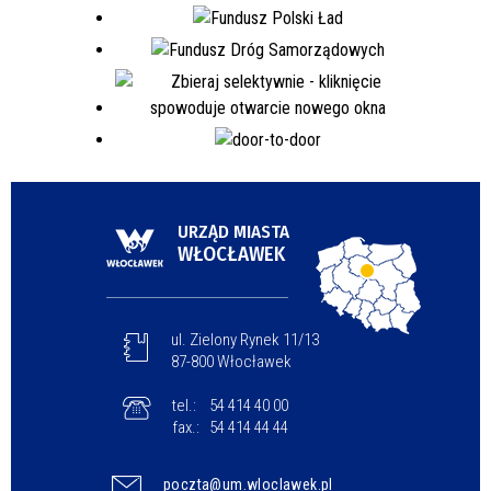
URZĄD MIASTA
WŁOCŁAWEK
ul. Zielony Rynek 11/13
87-800 Włocławek
tel.:
54 414 40 00
fax.:
54 414 44 44
poczta@um.wloclawek.pl