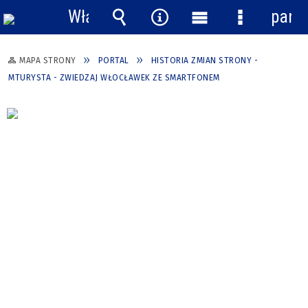
Włącz
pane
powiadomienia
Wyszukiwarka
Narzędzia
Menu
Menu
główne
szczegółow
MAPA STRONY
PORTAL
HISTORIA ZMIAN STRONY -
MTURYSTA - ZWIEDZAJ WŁOCŁAWEK ZE SMARTFONEM