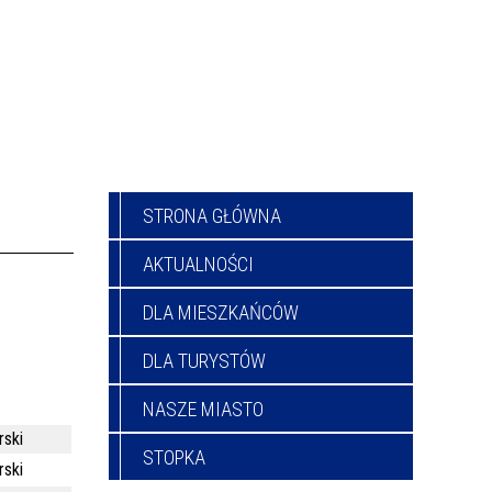
STRONA GŁÓWNA
AKTUALNOŚCI
DLA MIESZKAŃCÓW
DLA TURYSTÓW
NASZE MIASTO
rski
STOPKA
rski