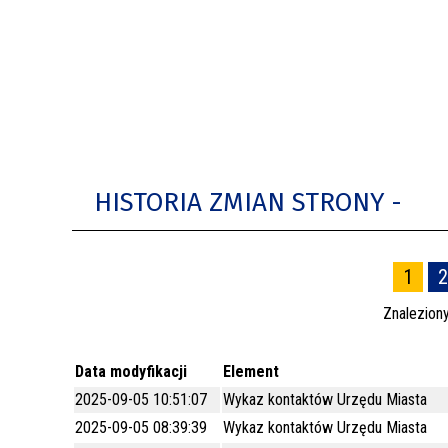
BUDYNKÓW
RADA MIASTA WŁOCŁAWEK
ENERGIA I MOBILNOŚĆ
JAKOŚĆ POWIETRZA WE WŁOCŁAWKU
WYKAZ KONTAKTÓW URZĘDU MIASTA
WŁOCŁAWEK
2026 ROKIEM TADEUSZA REICHSTEINA
HISTORIA ZMIAN STRONY -
WE WŁOCŁAWKU
1
2
Znalezion
Data modyfikacji
Element
2025-09-05 10:51:07
Wykaz kontaktów Urzędu Miasta
2025-09-05 08:39:39
Wykaz kontaktów Urzędu Miasta