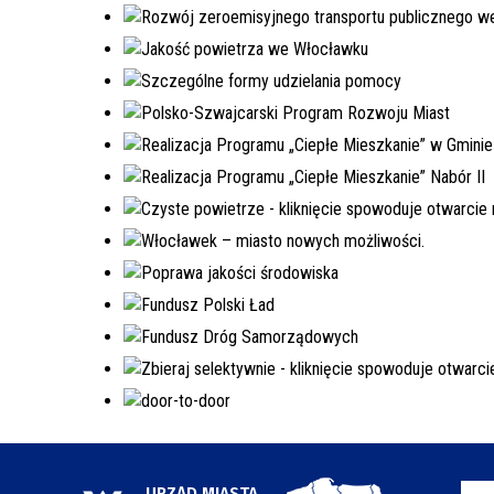
URZĄD MIASTA