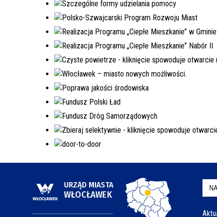
URZĄD MIASTA
NA
WŁOCŁAWEK
Aktu