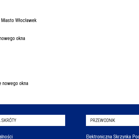
 SKRÓTY
PRZEWODNIK
alności
Elektroniczna Skrzynka P