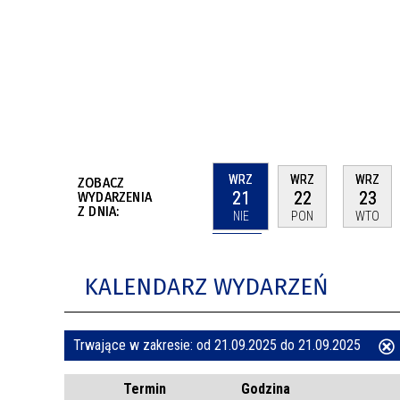
BUDYNKÓW
RADA MIASTA WŁOCŁAWEK
ENERGIA I MOBILNOŚĆ
JAKOŚĆ POWIETRZA WE WŁOCŁAWKU
WYKAZ KONTAKTÓW URZĘDU MIASTA
WŁOCŁAWEK
2026 ROKIEM TADEUSZA REICHSTEINA
WE WŁOCŁAWKU
WRZ
WRZ
WRZ
ZOBACZ
21
22
23
WYDARZENIA
Z DNIA:
NIE
PON
WTO
KALENDARZ WYDARZEŃ
Trwające w zakresie:
od 21.09.2025 do 21.09.2025
ten
Termin
Godzina
filtr