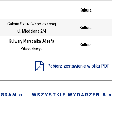
Trwające w
Kultura
—
zakresie
Galeria Sztuki Współczesnej
Kultura
ul. Miedziana 2/4
Miejsce
Bulwary Marszałka Józefa
Kultura
Organizator
Piłsudskiego
Promowane
Pobierz zestawienie w pliku PDF
OGRAM
WSZYSTKIE WYDARZENIA