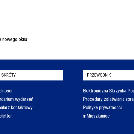
 SKRÓTY
PRZEWODNIK
alności
Elektroniczna Skrzynka P
ndarium wydarzeń
Procedury załatwiania spr
ularz kontaktowy
Polityka prywatności
letter
mMieszkaniec