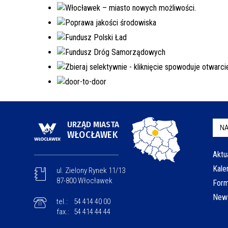
URZĄD MIASTA
NA
WŁOCŁAWEK
Aktu
Kale
ul. Zielony Rynek 11/13
87-800 Włocławek
Form
News
tel.:
54 414 40 00
fax.:
54 414 44 44