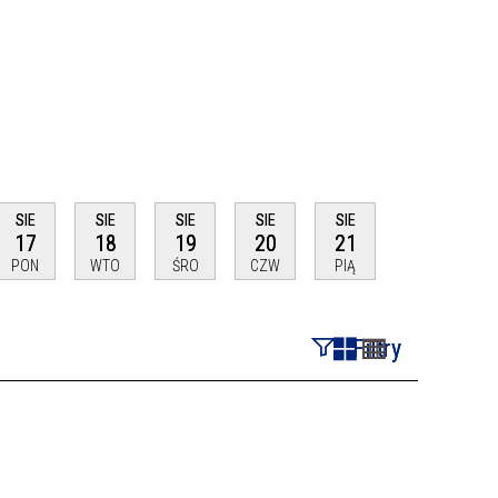
SIE
SIE
SIE
SIE
SIE
17
18
19
20
21
PON
WTO
ŚRO
CZW
PIĄ
Filtry
Szukana fraza
Kategoria