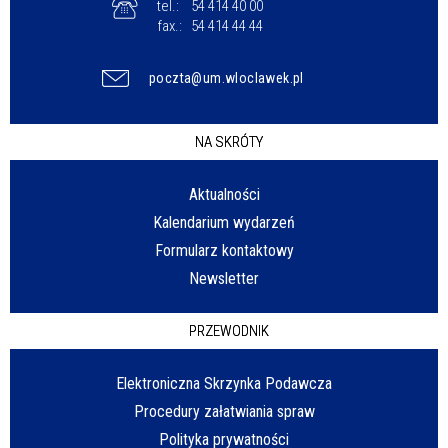
tel.:
54 414 40 00
fax.:
54 414 44 44
poczta@um.wloclawek.pl
NA SKRÓTY
Aktualności
Kalendarium wydarzeń
Formularz kontaktowy
Newsletter
PRZEWODNIK
Elektroniczna Skrzynka Podawcza
Procedury załatwiania spraw
Polityka prywatności