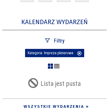
KALENDARZ WYDARZEŃ
Filtry
Kategoria:
Impreza plenerowa
Usuń
Szukana fraza
ten
filtr
Kategoria
Lista jest pusta
Trwające w zakresie
—
WSZYSTKIE WYDARZENIA