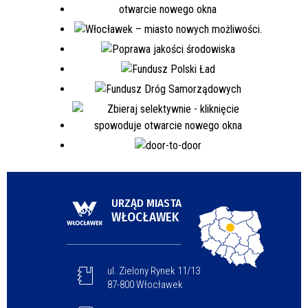
URZĄD MIASTA
WŁOCŁAWEK
ul. Zielony Rynek 11/13
87-800 Włocławek