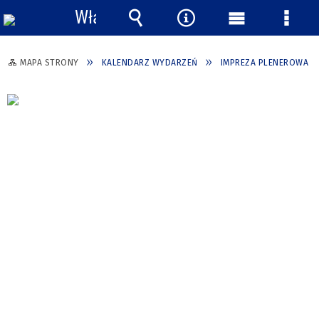
Włącz
powiadomienia
Wyszukiwarka
Narzędzia
Menu
Menu
główne
szcze
MAPA STRONY
KALENDARZ WYDARZEŃ
IMPREZA PLENEROWA