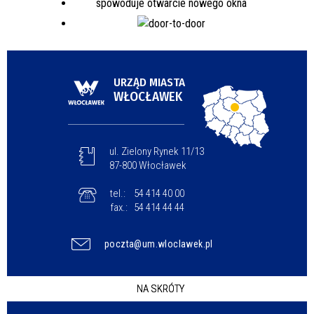
URZĄD MIASTA
WŁOCŁAWEK
ul. Zielony Rynek 11/13
87-800 Włocławek
tel.:
54 414 40 00
fax.:
54 414 44 44
poczta@um.wloclawek.pl
NA SKRÓTY