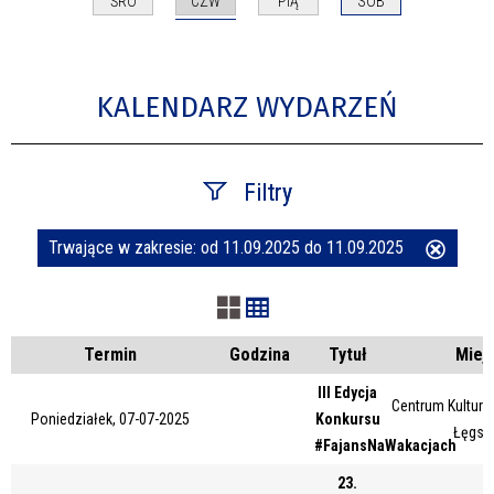
CZW
ŚRO
PIĄ
SOB
KALENDARZ WYDARZEŃ
Filtry
Trwające w zakresie:
od 11.09.2025 do 11.09.2025
Usuń
Szukana fraza
ten
filtr
Kategoria
Termin
Godzina
Tytuł
Miej
III Edycja
Centrum Kultury 
Poniedziałek, 07-07-2025
Konkursu
Trwające w zakresie
Łęgsk
#FajansNaWakacjach
—
23.