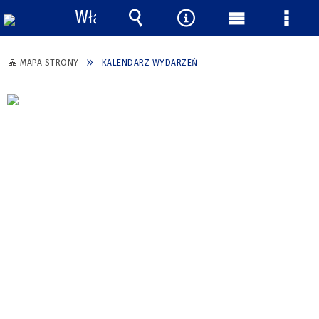
Włącz
powiadomienia
Wyszukiwarka
Narzędzia
Menu
Menu
główne
szcze
MAPA STRONY
KALENDARZ WYDARZEŃ