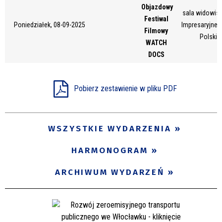
Objazdowy
Miejsce
sala widowis
Festiwal
Poniedziałek, 08-09-2025
Impresaryjneg
Filmowy
Polskie
WATCH
Organizator
DOCS
Pobierz zestawienie w pliku PDF
Promowane
WSZYSTKIE WYDARZENIA
HARMONOGRAM
ARCHIWUM WYDARZEŃ