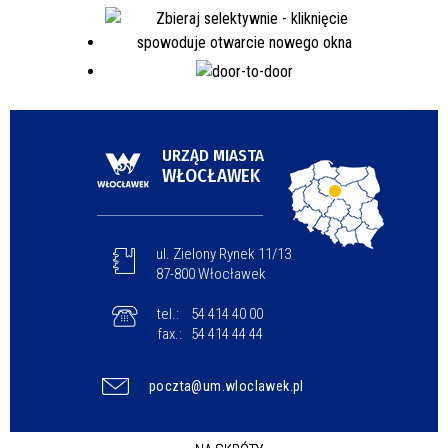
URZĄD MIASTA
WŁOCŁAWEK
ul. Zielony Rynek 11/13
87-800 Włocławek
tel.:
54 414 40 00
fax.:
54 414 44 44
poczta@um.wloclawek.pl