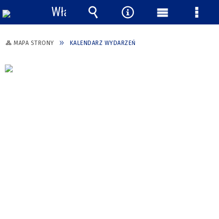
Włącz
powiadomienia
Wyszukiwarka
Narzędzia
Menu
Menu
główne
szcze
MAPA STRONY
KALENDARZ WYDARZEŃ