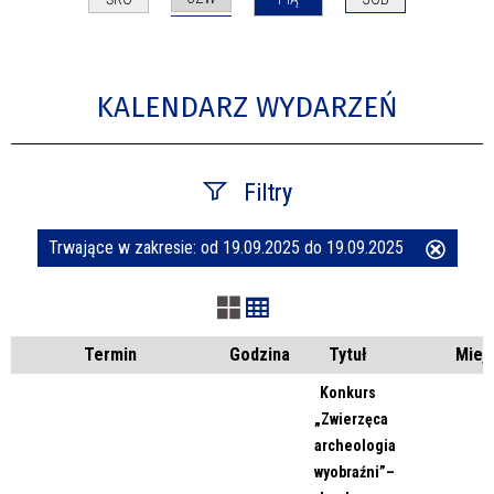
KALENDARZ WYDARZEŃ
Filtry
Trwające w zakresie:
od 19.09.2025 do 19.09.2025
Usuń
Szukana fraza
ten
filtr
Kategoria
Termin
Godzina
Tytuł
Miej
Konkurs
„Zwierzęca
Trwające w zakresie
archeologia
wyobraźni”–
—