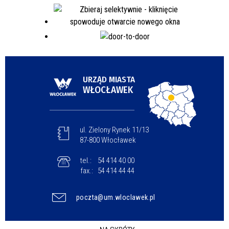
URZĄD MIASTA
WŁOCŁAWEK
ul. Zielony Rynek 11/13
87-800 Włocławek
tel.:
54 414 40 00
fax.:
54 414 44 44
poczta@um.wloclawek.pl