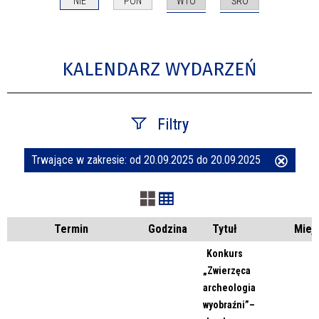
WTO
ŚRO
NIE
PON
KALENDARZ WYDARZEŃ
Filtry
Trwające w zakresie:
od 20.09.2025 do 20.09.2025
Usuń
Szukana fraza
ten
filtr
Kategoria
Termin
Godzina
Tytuł
Miej
Konkurs
„Zwierzęca
Trwające w zakresie
archeologia
wyobraźni”–
—