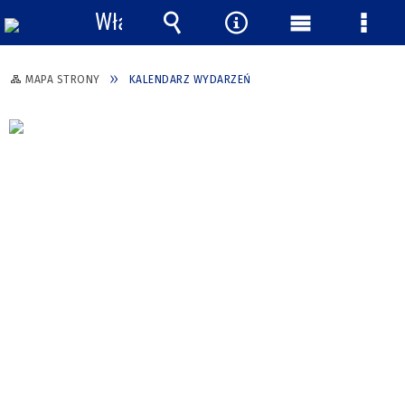
Włącz
powiadomienia
Wyszukiwarka
Narzędzia
Menu
Menu
główne
szcze
MAPA STRONY
KALENDARZ WYDARZEŃ