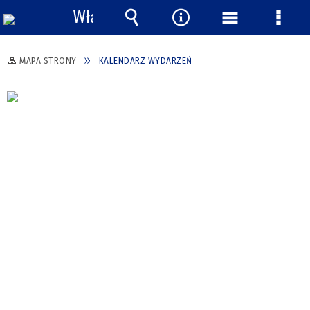
Włącz
powiadomienia
Wyszukiwarka
Narzędzia
Menu
Menu
główne
szcze
MAPA STRONY
KALENDARZ WYDARZEŃ