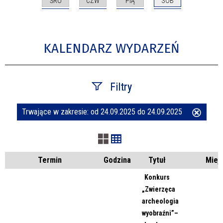
ŚRO
CZW
PIĄ
SOB
KALENDARZ WYDARZEŃ
Filtry
Trwające w zakresie:
od 24.09.2025 do 24.09.2025
Usuń
Szukana fraza
ten
filtr
Kategoria
Termin
Godzina
Tytuł
Miej
Konkurs
„Zwierzęca
Trwające w zakresie
archeologia
wyobraźni”–
—