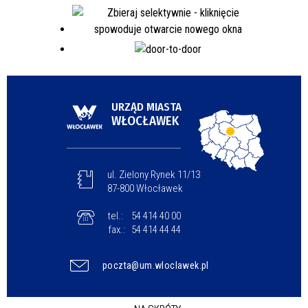
URZĄD MIASTA
WŁOCŁAWEK
ul. Zielony Rynek 11/13
87-800 Włocławek
tel.:
54 414 40 00
fax.:
54 414 44 44
poczta@um.wloclawek.pl