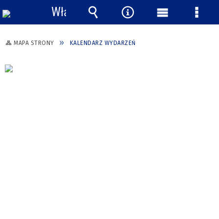
Włącz
powiadomienia
Wyszukiwarka
Narzędzia
Menu
Menu
główne
szcze
MAPA STRONY
KALENDARZ WYDARZEŃ