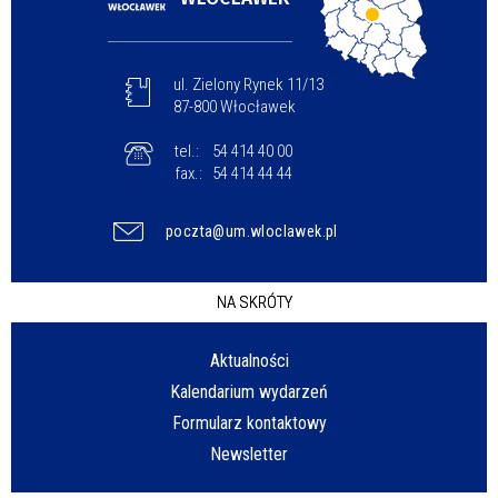
ul. Zielony Rynek 11/13
87-800 Włocławek
tel.:
54 414 40 00
fax.:
54 414 44 44
poczta@um.wloclawek.pl
NA SKRÓTY
Aktualności
Kalendarium wydarzeń
Formularz kontaktowy
Newsletter