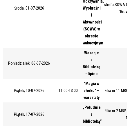
Odkrywania,
strefa SOWA Ce
Miejsce
Środa, 01-07-2026
Wyobraźni
"Browa
i
Aktywności
(SOWA) w
Organizator
okresie
wakacyjnym
Wakacje
Promowane
z
Poniedziałek, 06-07-2026
Biblioteką
- lipiec
"Magia w
Piątek, 10-07-2026
11:00-13:00
słoiku" –
Filia nr 11 MBP
warsztaty
„Południe
Filia nr 2 MBP 
Piątek, 17-07-2026
z
17
biblioteką”