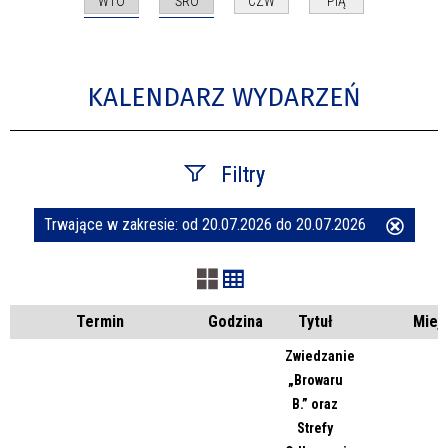
WTO
ŚRO
CZW
PIĄ
KALENDARZ WYDARZEŃ
Filtry
Trwające w zakresie:
od 20.07.2026 do 20.07.2026
Usuń
Szukana fraza
ten
filtr
Kategoria
Termin
Godzina
Tytuł
Miej
Zwiedzanie
„Browaru
Trwające w zakresie
B.” oraz
Strefy
—