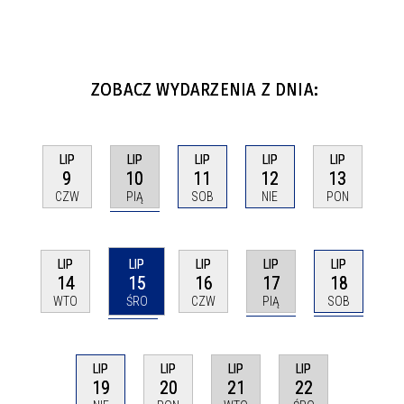
ZOBACZ WYDARZENIA Z DNIA:
LIP
LIP
LIP
LIP
LIP
10
9
11
12
13
PIĄ
CZW
SOB
NIE
PON
LIP
LIP
LIP
LIP
LIP
15
17
18
14
16
ŚRO
PIĄ
SOB
WTO
CZW
LIP
LIP
LIP
LIP
21
22
19
20