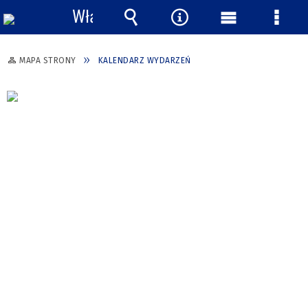
Włącz
powiadomienia
Wyszukiwarka
Narzędzia
Menu
Menu
główne
szcze
MAPA STRONY
KALENDARZ WYDARZEŃ