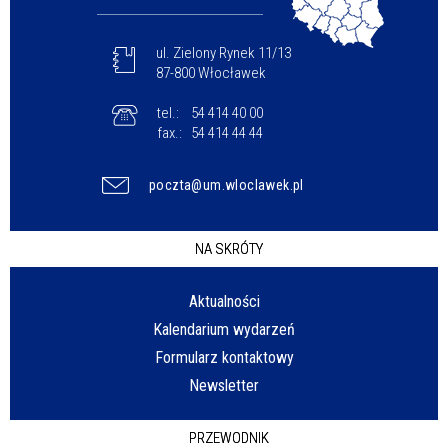
ul. Zielony Rynek 11/13
87-800 Włocławek
tel.:
54 414 40 00
fax.:
54 414 44 44
poczta@um.wloclawek.pl
NA SKRÓTY
Aktualności
Kalendarium wydarzeń
Formularz kontaktowy
Newsletter
PRZEWODNIK