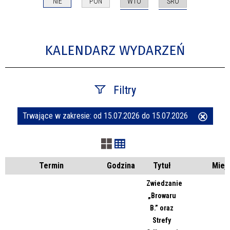
WTO
ŚRO
NIE
PON
KALENDARZ WYDARZEŃ
Filtry
Trwające w zakresie:
od 15.07.2026 do 15.07.2026
Usuń
Szukana fraza
ten
filtr
Kategoria
Termin
Godzina
Tytuł
Miej
Zwiedzanie
„Browaru
Trwające w zakresie
B.” oraz
Strefy
—