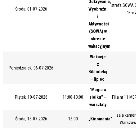
Odkrywania,
strefa SOWA Ce
Miejsce
Środa, 01-07-2026
Wyobraźni
"Browa
i
Aktywności
(SOWA) w
Organizator
okresie
wakacyjnym
Wakacje
Promowane
z
Poniedziałek, 06-07-2026
Biblioteką
- lipiec
"Magia w
Piątek, 10-07-2026
11:00-13:00
słoiku" –
Filia nr 11 MBP
warsztaty
sala kameral
Środa, 15-07-2026
16:00
„Kinomania”
Warszawsk