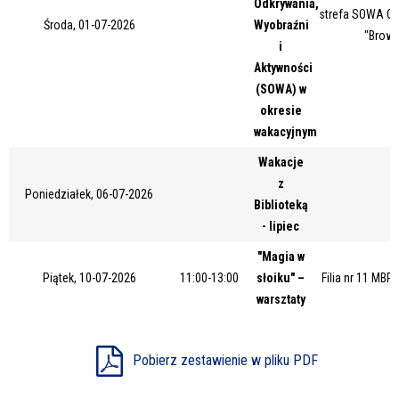
Odkrywania,
strefa SOWA Ce
Miejsce
Środa, 01-07-2026
Wyobraźni
"Browa
i
Aktywności
(SOWA) w
Organizator
okresie
wakacyjnym
Wakacje
Promowane
z
Poniedziałek, 06-07-2026
Biblioteką
- lipiec
"Magia w
Piątek, 10-07-2026
11:00-13:00
słoiku" –
Filia nr 11 MBP
warsztaty
Pobierz zestawienie w pliku PDF