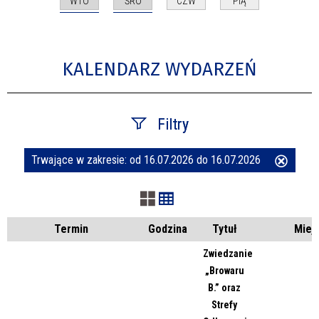
WTO
ŚRO
CZW
PIĄ
KALENDARZ WYDARZEŃ
Filtry
Trwające w zakresie:
od 16.07.2026 do 16.07.2026
Usuń
Szukana fraza
ten
filtr
Kategoria
Termin
Godzina
Tytuł
Miej
Zwiedzanie
„Browaru
Trwające w zakresie
B.” oraz
Strefy
—