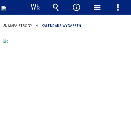
Włącz
powiadomienia
Wyszukiwarka
Narzędzia
Menu
Menu
główne
szcze
MAPA STRONY
KALENDARZ WYDARZEŃ