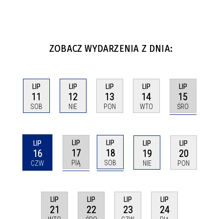
ZOBACZ WYDARZENIA Z DNIA:
LIP
LIP
LIP
LIP
LIP
15
11
12
13
14
ŚRO
SOB
NIE
PON
WTO
LIP
LIP
LIP
LIP
LIP
17
18
16
19
20
PIĄ
SOB
CZW
NIE
PON
LIP
LIP
LIP
LIP
21
22
23
24