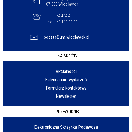
87-800 Włocławek
tel.:
54 414 40 00
fax.:
54 414 44 44
poczta@um.wloclawek.pl
NA SKRÓTY
Aktualności
Kalendarium wydarzeń
Formularz kontaktowy
Newsletter
PRZEWODNIK
Elektroniczna Skrzynka Podawcza