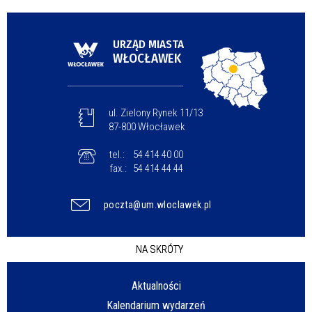
URZĄD MIASTA
WŁOCŁAWEK
ul. Zielony Rynek 11/13
87-800 Włocławek
tel.:
54 414 40 00
fax.:
54 414 44 44
poczta@um.wloclawek.pl
NA SKRÓTY
Aktualności
Kalendarium wydarzeń