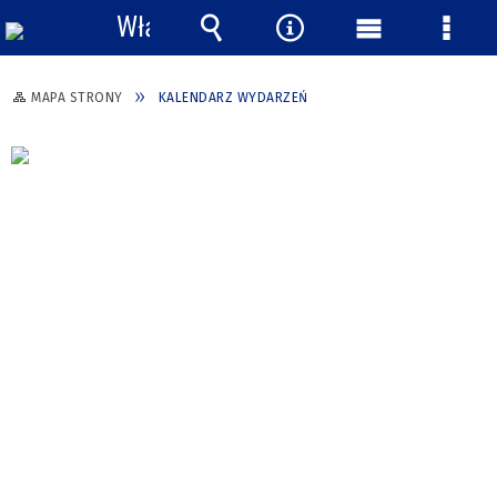
Włącz
powiadomienia
Wyszukiwarka
Narzędzia
Menu
Menu
główne
szcze
MAPA STRONY
KALENDARZ WYDARZEŃ