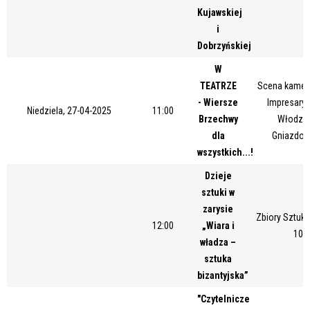
Kujawskiej
i
Dobrzyńskiej
W
TEATRZE
Scena kamera
- Wiersze
Impresaryj
Niedziela, 27-04-2025
11:00
Brzechwy
Włodzim
dla
Gniazdow
wszystkich...!
Dzieje
sztuki w
zarysie
Zbiory Sztuki
12:00
„Wiara i
10/
władza –
sztuka
bizantyjska”
"Czytelnicze