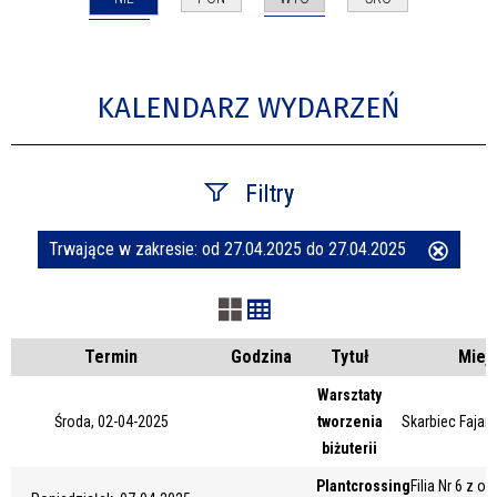
KALENDARZ WYDARZEŃ
Filtry
Trwające w zakresie:
od 27.04.2025 do 27.04.2025
Usuń
Szukana fraza
ten
filtr
Kategoria
Termin
Godzina
Tytuł
Miej
Warsztaty
Środa, 02-04-2025
tworzenia
Skarbiec Fajans
Trwające w zakresie
biżuterii
—
Plantcrossing
Filia Nr 6 z o