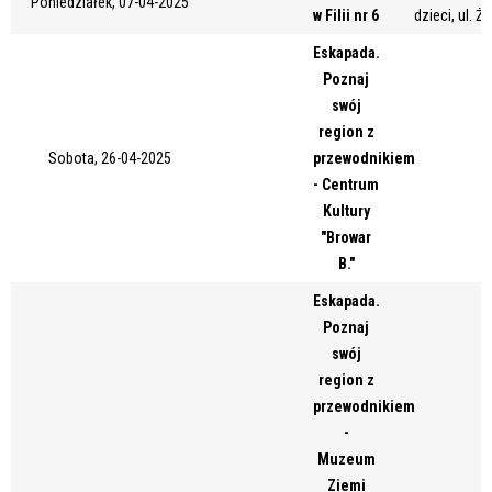
Poniedziałek, 07-04-2025
w Filii nr 6
dzieci, ul. Ż
Miejsce
Eskapada.
Poznaj
swój
Organizator
region z
Sobota, 26-04-2025
przewodnikiem
- Centrum
Promowane
Kultury
"Browar
B."
Eskapada.
Poznaj
swój
region z
przewodnikiem
-
Muzeum
Ziemi