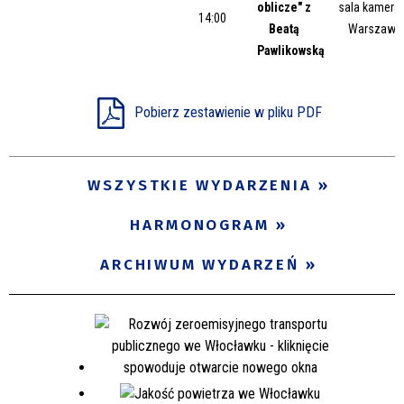
oblicze" z
sala kameral
14:00
Beatą
Warszawsk
Pawlikowską
Pobierz zestawienie w pliku PDF
WSZYSTKIE WYDARZENIA
HARMONOGRAM
ARCHIWUM WYDARZEŃ