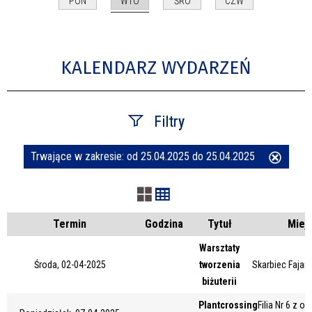
WTO
PON
ŚRO
CZW
KALENDARZ WYDARZEŃ
Filtry
Trwające w zakresie:
od 25.04.2025 do 25.04.2025
Usuń
Szukana fraza
ten
filtr
Kategoria
Termin
Godzina
Tytuł
Miej
Warsztaty
Środa, 02-04-2025
tworzenia
Skarbiec Fajans
Trwające w zakresie
biżuterii
—
Plantcrossing
Filia Nr 6 z o