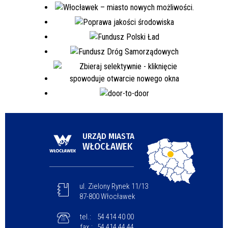
URZĄD MIASTA
WŁOCŁAWEK
ul. Zielony Rynek 11/13
87-800 Włocławek
tel.:
54 414 40 00
fax.:
54 414 44 44