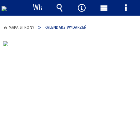
Włącz
powiadomienia
Wyszukiwarka
Narzędzia
Menu
Menu
główne
szcze
MAPA STRONY
KALENDARZ WYDARZEŃ