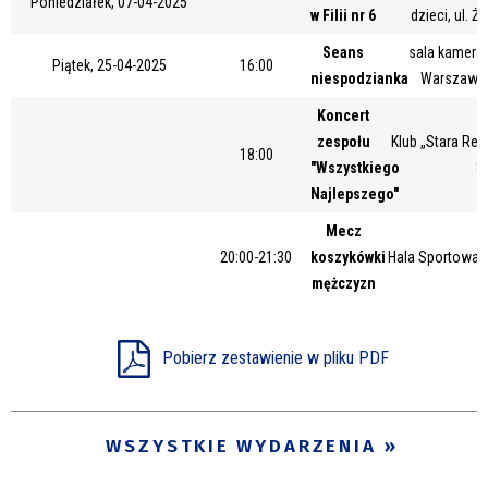
Poniedziałek, 07-04-2025
w Filii nr 6
dzieci, ul. Ż
Miejsce
Seans
sala kameral
Piątek, 25-04-2025
16:00
niespodzianka
Warszawsk
Organizator
Koncert
zespołu
Klub „Stara Rem
18:00
"Wszystkiego
8
Najlepszego"
Promowane
Mecz
20:00-21:30
koszykówki
Hala Sportowa 
mężczyzn
Pobierz zestawienie w pliku PDF
WSZYSTKIE WYDARZENIA