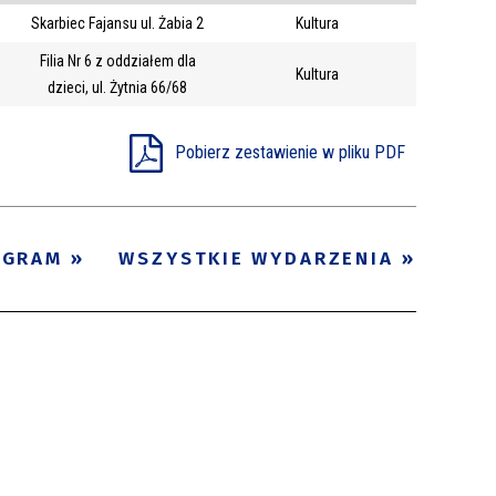
Skarbiec Fajansu ul. Żabia 2
Kultura
Trwające w
—
Filia Nr 6 z oddziałem dla
zakresie
Kultura
dzieci, ul. Żytnia 66/68
Miejsce
Pobierz zestawienie w pliku PDF
Organizator
Promowane
OGRAM
WSZYSTKIE WYDARZENIA