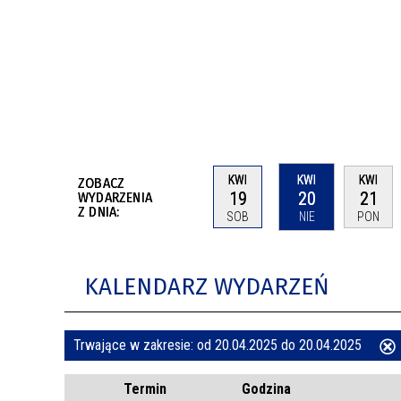
BUDYNKÓW
RADA MIASTA WŁOCŁAWEK
ENERGIA I MOBILNOŚĆ
JAKOŚĆ POWIETRZA WE WŁOCŁAWKU
WYKAZ KONTAKTÓW URZĘDU MIASTA
WŁOCŁAWEK
2026 ROKIEM TADEUSZA REICHSTEINA
WE WŁOCŁAWKU
KWI
KWI
KWI
ZOBACZ
19
20
21
WYDARZENIA
Z DNIA:
SOB
NIE
PON
KALENDARZ WYDARZEŃ
Trwające w zakresie:
od 20.04.2025 do 20.04.2025
ten
Termin
Godzina
filtr