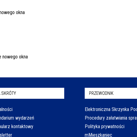
 SKRÓTY
PRZEWODNIK
alności
Elektroniczna Skrzynka P
ndarium wydarzeń
Procedury załatwiania spr
ularz kontaktowy
Polityka prywatności
letter
mMieszkaniec