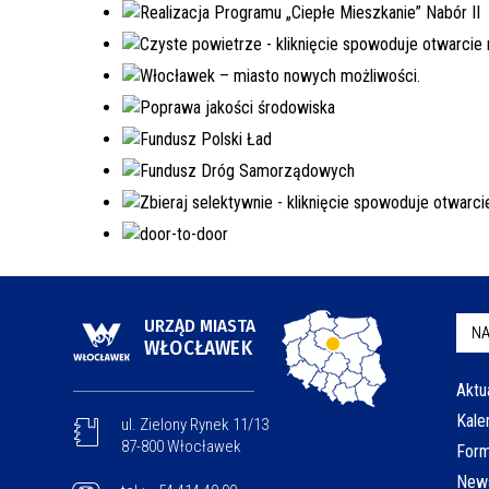
URZĄD MIASTA
NA
WŁOCŁAWEK
Aktu
Kale
ul. Zielony Rynek 11/13
87-800 Włocławek
Form
News