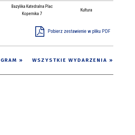
Bazylika Katedralna Plac
Trwające w
Kultura
—
Kopernika 7
zakresie
Pobierz zestawienie w pliku PDF
Miejsce
Organizator
Promowane
OGRAM
WSZYSTKIE WYDARZENIA