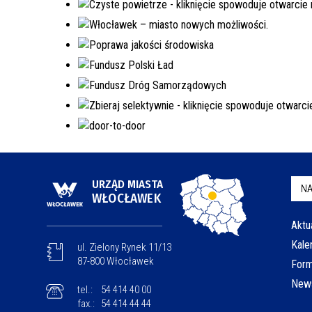
URZĄD MIASTA
NA
WŁOCŁAWEK
Aktu
Kale
ul. Zielony Rynek 11/13
87-800 Włocławek
Form
News
tel.:
54 414 40 00
fax.:
54 414 44 44