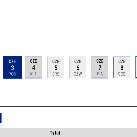
CZE
CZE
CZE
CZE
CZE
CZE
4
7
3
5
6
8
WTO
PIĄ
PON
ŚRO
CZW
SOB
Usuń
Tytuł