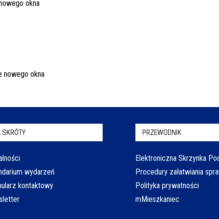
 SKRÓTY
PRZEWODNIK
alności
Elektroniczna Skrzynka P
ndarium wydarzeń
Procedury załatwiania spr
ularz kontaktowy
Polityka prywatności
letter
mMieszkaniec