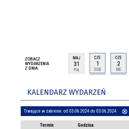
BUDYNKÓW
RADA MIASTA WŁOCŁAWEK
ENERGIA I MOBILNOŚĆ
JAKOŚĆ POWIETRZA WE WŁOCŁAWKU
WYKAZ KONTAKTÓW URZĘDU MIASTA
WŁOCŁAWEK
2026 ROKIEM TADEUSZA REICHSTEINA
WE WŁOCŁAWKU
CZE
CZE
MAJ
ZOBACZ
1
2
31
WYDARZENIA
Z DNIA:
SOB
NIE
PIĄ
KALENDARZ WYDARZEŃ
Trwające w zakresie:
od 03.06.2024 do 03.06.2024
ten
Termin
Godzina
filtr