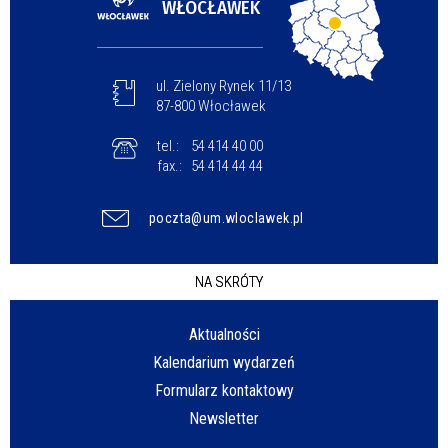
WŁOCŁAWEK
ul. Zielony Rynek 11/13
87-800 Włocławek
tel.:
54 414 40 00
fax.:
54 414 44 44
poczta@um.wloclawek.pl
NA SKRÓTY
Aktualności
Kalendarium wydarzeń
Formularz kontaktowy
Newsletter