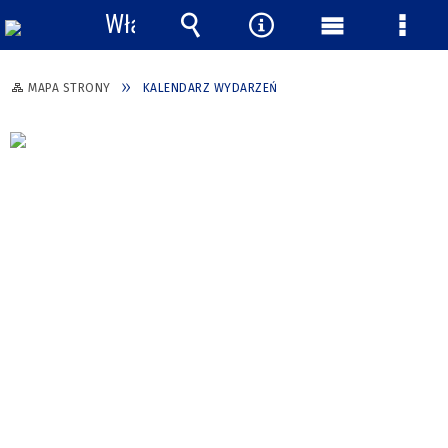
Włącz
powiadomienia
Wyszukiwarka
Narzędzia
Menu
Menu
główne
szcze
MAPA STRONY
KALENDARZ WYDARZEŃ