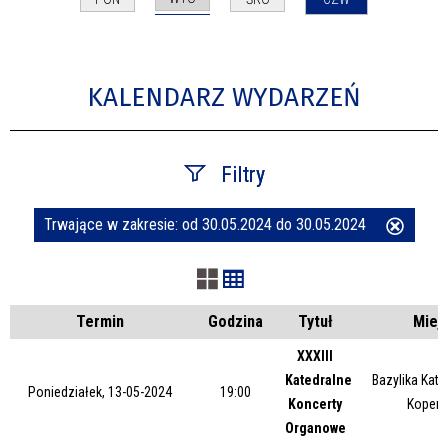
KALENDARZ WYDARZEŃ
Filtry
Trwające w zakresie:
od 30.05.2024 do 30.05.2024
Usuń
Szukana fraza
ten
filtr
Kategoria
Termin
Godzina
Tytuł
Miej
XXXIII
Katedralne
Bazylika Kate
Trwające w zakresie
Poniedziałek, 13-05-2024
19:00
Koncerty
Kopern
Organowe
—