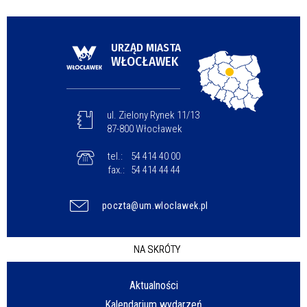
URZĄD MIASTA
WŁOCŁAWEK
ul. Zielony Rynek 11/13
87-800 Włocławek
tel.:
54 414 40 00
fax.:
54 414 44 44
poczta@um.wloclawek.pl
NA SKRÓTY
Aktualności
Kalendarium wydarzeń