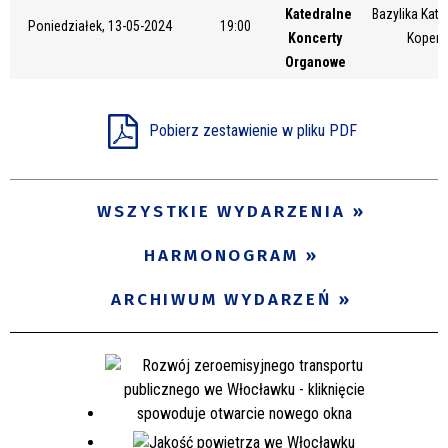
Katedralne
Bazylika Kate
Miejsce
Poniedziałek, 13-05-2024
19:00
Koncerty
Kopern
Organowe
Organizator
Pobierz zestawienie w pliku PDF
Promowane
WSZYSTKIE WYDARZENIA
HARMONOGRAM
ARCHIWUM WYDARZEŃ