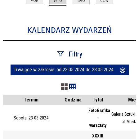
WTO
PON
ŚRO
CZW
KALENDARZ WYDARZEŃ
Filtry
Trwające w zakresie:
od 23.05.2024 do 23.05.2024
Usuń
Szukana fraza
ten
filtr
Kategoria
Termin
Godzina
Tytuł
Miej
FotoGrafika
Galeria Sztuki
Sobota, 23-03-2024
-
Trwające w zakresie
ul. Miedz
warsztaty
—
XXXIII