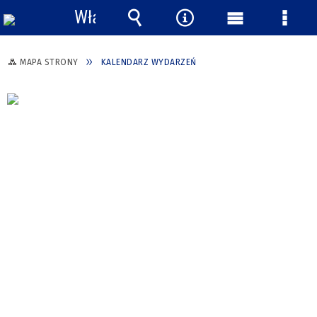
Włącz
powiadomienia
Wyszukiwarka
Narzędzia
Menu
Menu
główne
szcze
MAPA STRONY
KALENDARZ WYDARZEŃ