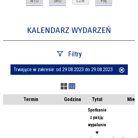
WTO
ŚRO
PIĄ
CZW
KALENDARZ WYDARZEŃ
Filtry
Trwające w zakresie:
od 29.08.2023 do 29.08.2023
Usuń
Szukana fraza
ten
filtr
Kategoria
Termin
Godzina
Tytuł
Miej
Spotkanie
z pasją:
Trwające w zakresie
wypalanie
w
—