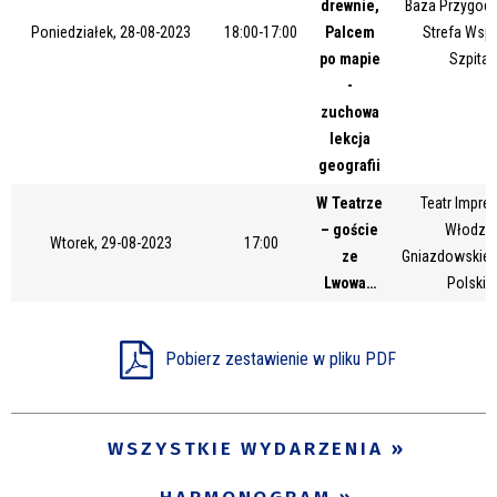
drewnie,
Baza Przygody
Miejsce
Poniedziałek, 28-08-2023
18:00-17:00
Palcem
Strefa Wsp
po mapie
Szpital
-
zuchowa
Organizator
lekcja
geografii
W Teatrze
Teatr Impres
Promowane
– goście
Włodzim
Wtorek, 29-08-2023
17:00
ze
Gniazdowskieg
Lwowa…
Polskie
Pobierz zestawienie w pliku PDF
WSZYSTKIE WYDARZENIA