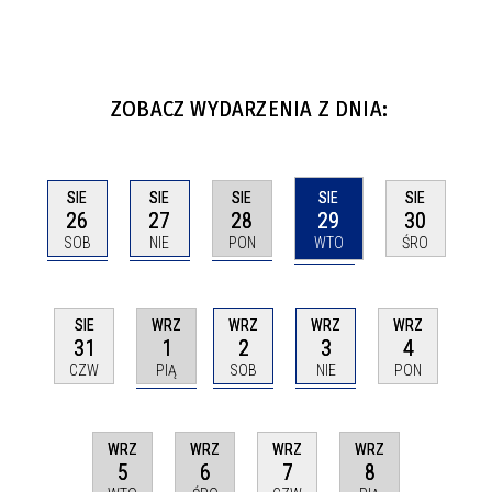
ZOBACZ WYDARZENIA Z DNIA:
SIE
SIE
SIE
SIE
SIE
26
27
28
29
30
SOB
NIE
PON
WTO
ŚRO
WRZ
WRZ
WRZ
SIE
WRZ
1
2
3
31
4
PIĄ
SOB
NIE
CZW
PON
WRZ
WRZ
WRZ
WRZ
5
6
8
7