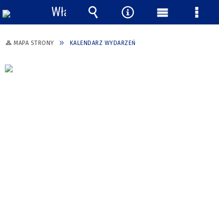
Włącz
powiadomienia
Wyszukiwarka
Narzędzia
Menu
Menu
główne
szcze
MAPA STRONY
KALENDARZ WYDARZEŃ