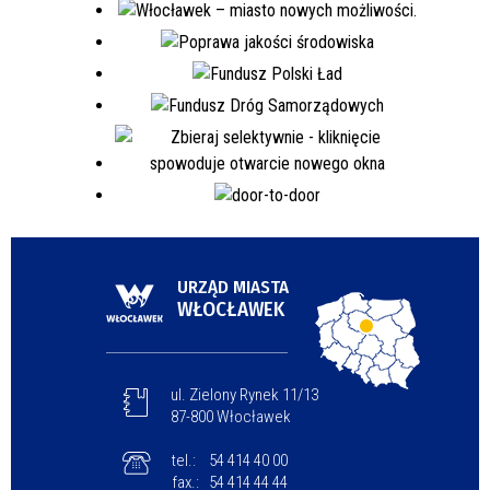
URZĄD MIASTA
WŁOCŁAWEK
ul. Zielony Rynek 11/13
87-800 Włocławek
tel.:
54 414 40 00
fax.:
54 414 44 44