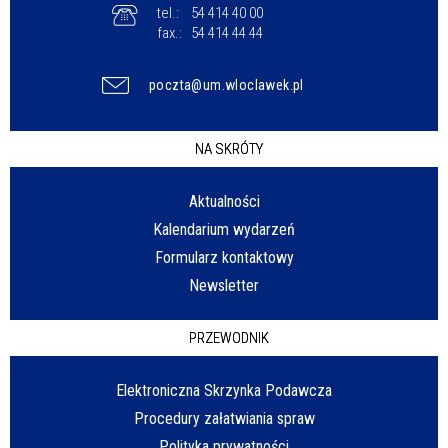
tel.:
54 414 40 00
fax.:
54 414 44 44
poczta@um.wloclawek.pl
NA SKRÓTY
Aktualności
Kalendarium wydarzeń
Formularz kontaktowy
Newsletter
PRZEWODNIK
Elektroniczna Skrzynka Podawcza
Procedury załatwiania spraw
Polityka prywatności