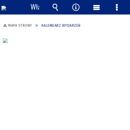
Włącz
powiadomienia
Wyszukiwarka
Narzędzia
Menu
Menu
główne
szcze
MAPA STRONY
KALENDARZ WYDARZEŃ