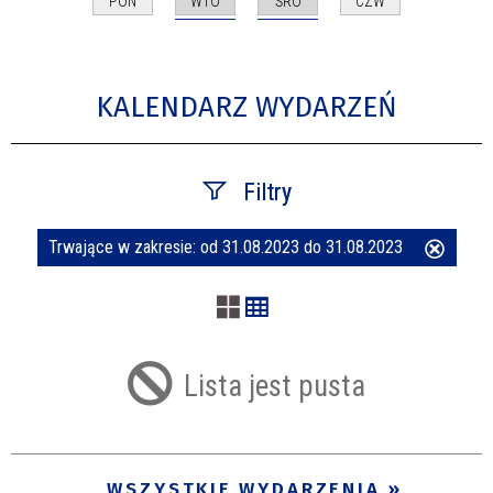
WTO
ŚRO
PON
CZW
KALENDARZ WYDARZEŃ
Filtry
Trwające w zakresie:
od 31.08.2023 do 31.08.2023
Usuń
Szukana fraza
ten
filtr
Kategoria
Lista jest pusta
Trwające w zakresie
—
WSZYSTKIE WYDARZENIA