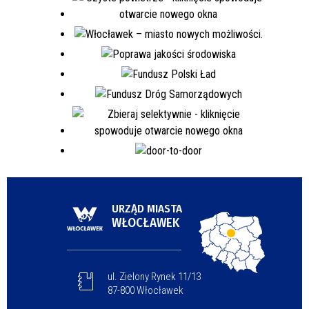
URZĄD MIASTA
WŁOCŁAWEK
ul. Zielony Rynek 11/13
87-800 Włocławek