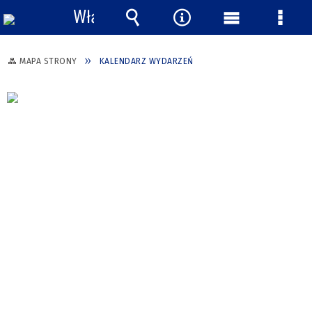
Włącz
powiadomienia
Wyszukiwarka
Narzędzia
Menu
Menu
główne
szcze
MAPA STRONY
KALENDARZ WYDARZEŃ