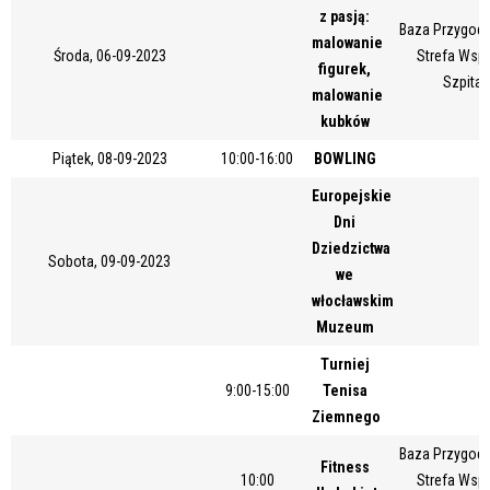
z pasją:
Miejsce
Baza Przygody
malowanie
Środa, 06-09-2023
Strefa Wsp
figurek,
Szpital
malowanie
Organizator
kubków
Piątek, 08-09-2023
10:00-16:00
BOWLING
Europejskie
Promowane
Dni
Dziedzictwa
Sobota, 09-09-2023
we
włocławskim
Muzeum
Turniej
9:00-15:00
Tenisa
Ziemnego
Baza Przygody
Fitness
10:00
Strefa Wsp