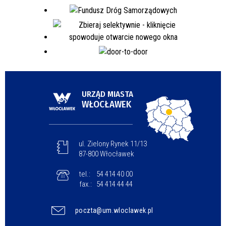
URZĄD MIASTA
WŁOCŁAWEK
ul. Zielony Rynek 11/13
87-800 Włocławek
tel.:
54 414 40 00
fax.:
54 414 44 44
poczta@um.wloclawek.pl