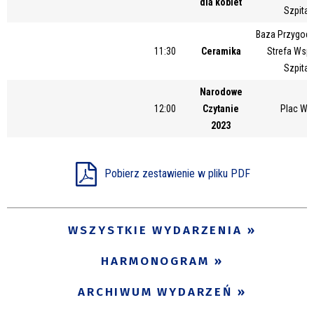
dla kobiet
Szpital
Baza Przygody
11:30
Ceramika
Strefa Wsp
Szpital
Narodowe
12:00
Czytanie
Plac Wo
2023
Pobierz zestawienie w pliku PDF
WSZYSTKIE WYDARZENIA
HARMONOGRAM
ARCHIWUM WYDARZEŃ