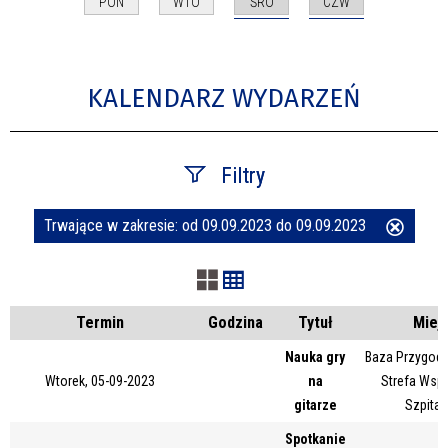
ŚRO
CZW
PON
WTO
KALENDARZ WYDARZEŃ
Filtry
Trwające w zakresie:
od 09.09.2023 do 09.09.2023
Usuń
Szukana fraza
ten
filtr
Kategoria
Termin
Godzina
Tytuł
Miej
Nauka gry
Baza Przygody
Wtorek, 05-09-2023
na
Strefa Wsp
Trwające w zakresie
gitarze
Szpital
—
Spotkanie