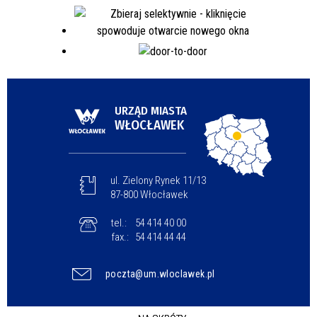
URZĄD MIASTA
WŁOCŁAWEK
ul. Zielony Rynek 11/13
87-800 Włocławek
tel.:
54 414 40 00
fax.:
54 414 44 44
poczta@um.wloclawek.pl