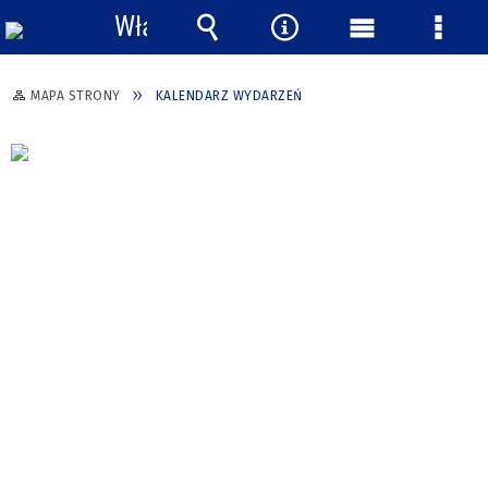
Włącz
powiadomienia
Wyszukiwarka
Narzędzia
Menu
Menu
główne
szcze
MAPA STRONY
KALENDARZ WYDARZEŃ