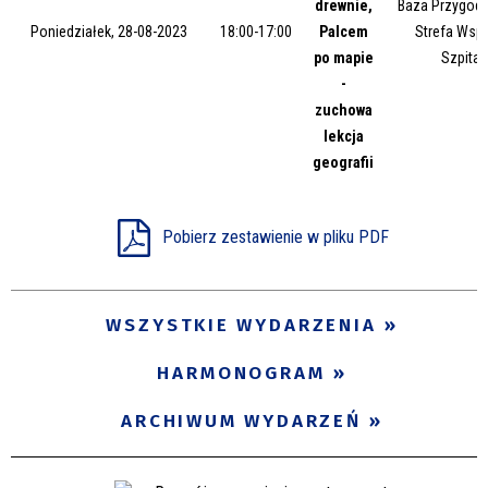
drewnie,
Baza Przygody
Miejsce
Poniedziałek, 28-08-2023
18:00-17:00
Palcem
Strefa Wsp
po mapie
Szpital
-
zuchowa
Organizator
lekcja
geografii
Promowane
Pobierz zestawienie w pliku PDF
WSZYSTKIE WYDARZENIA
HARMONOGRAM
ARCHIWUM WYDARZEŃ