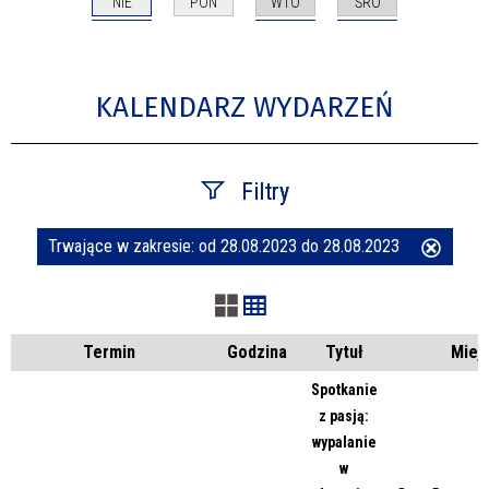
NIE
WTO
ŚRO
PON
KALENDARZ WYDARZEŃ
Filtry
Trwające w zakresie:
od 28.08.2023 do 28.08.2023
Usuń
Szukana fraza
ten
filtr
Kategoria
Termin
Godzina
Tytuł
Miej
Spotkanie
z pasją:
Trwające w zakresie
wypalanie
w
—