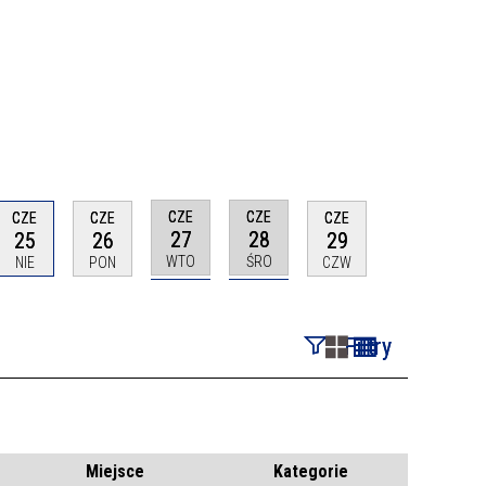
CZE
CZE
CZE
CZE
CZE
27
28
25
26
29
WTO
ŚRO
NIE
PON
CZW
Filtry
Szukana fraza
Kategoria
Miejsce
Kategorie