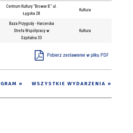
Centrum Kultury "Browar B." ul.
Trwające w
Kultura
—
Łęgska 28
zakresie
Baza Przygody - Harcerska
Strefa Współpracy w
Kultura
Miejsce
Szpitalna 33
Organizator
Pobierz zestawienie w pliku PDF
Promowane
OGRAM
WSZYSTKIE WYDARZENIA