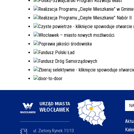
URZĄD MIASTA
NA
WŁOCŁAWEK
Aktu
Kale
ul. Zielony Rynek 11/13