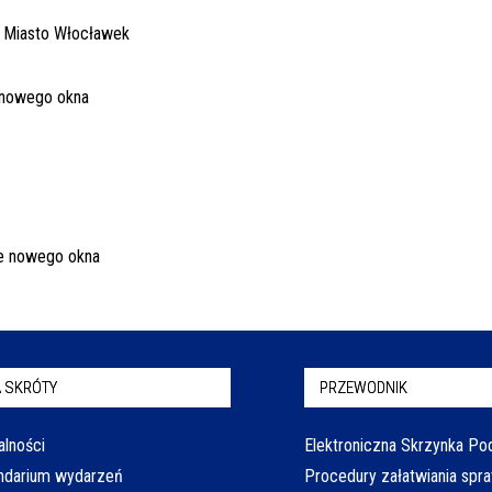
 SKRÓTY
PRZEWODNIK
alności
Elektroniczna Skrzynka P
ndarium wydarzeń
Procedury załatwiania spr