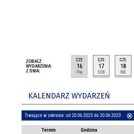
BUDYNKÓW
RADA MIASTA WŁOCŁAWEK
ENERGIA I MOBILNOŚĆ
JAKOŚĆ POWIETRZA WE WŁOCŁAWKU
WYKAZ KONTAKTÓW URZĘDU MIASTA
WŁOCŁAWEK
2026 ROKIEM TADEUSZA REICHSTEINA
WE WŁOCŁAWKU
CZE
CZE
CZE
ZOBACZ
16
17
18
WYDARZENIA
Z DNIA:
PIĄ
SOB
NIE
KALENDARZ WYDARZEŃ
Trwające w zakresie:
od 20.06.2023 do 20.06.2023
ten
Termin
Godzina
filtr