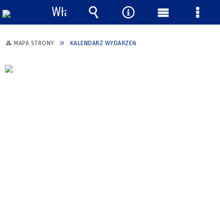
Włącz
powiadomienia
Wyszukiwarka
Narzędzia
Menu
Menu
główne
szcze
MAPA STRONY
KALENDARZ WYDARZEŃ