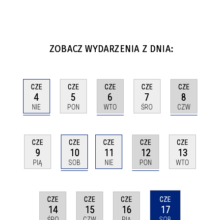
ZOBACZ WYDARZENIA Z DNIA:
CZE
CZE
CZE
CZE
CZE
4
6
8
5
7
NIE
WTO
CZW
PON
ŚRO
CZE
CZE
CZE
CZE
CZE
10
12
9
11
13
SOB
PON
PIĄ
NIE
WTO
CZE
CZE
CZE
CZE
14
15
16
17
ŚRO
CZW
PIĄ
SOB