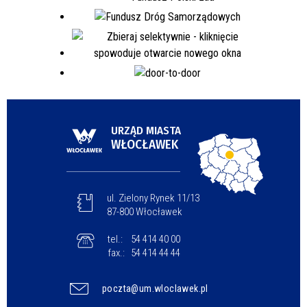
URZĄD MIASTA
WŁOCŁAWEK
ul. Zielony Rynek 11/13
87-800 Włocławek
tel.:
54 414 40 00
fax.:
54 414 44 44
poczta@um.wloclawek.pl