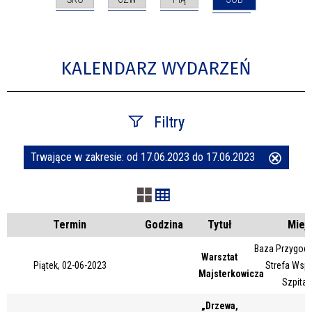
KALENDARZ WYDARZEŃ
Filtry
Trwające w zakresie:
od 17.06.2023 do 17.06.2023
Usuń
Szukana fraza
ten
filtr
Kategoria
Termin
Godzina
Tytuł
Miej
Baza Przygody
Warsztat
Piątek, 02-06-2023
Strefa Wsp
Trwające w zakresie
Majsterkowicza
Szpital
—
„Drzewa,