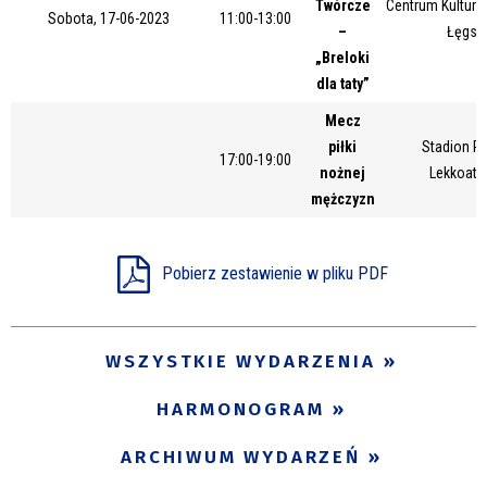
Twórcze
Centrum Kultury 
Sobota, 17-06-2023
11:00-13:00
–
Łęgsk
„Breloki
dla taty”
Mecz
piłki
Stadion Pi
17:00-19:00
nożnej
Lekkoatl
mężczyzn
Pobierz zestawienie w pliku PDF
WSZYSTKIE WYDARZENIA
HARMONOGRAM
ARCHIWUM WYDARZEŃ