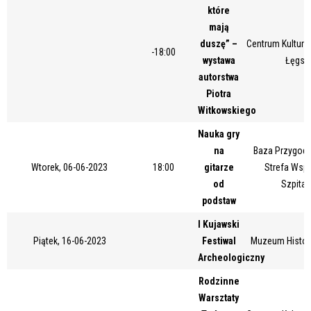
które
Miejsce
mają
duszę” –
Centrum Kultury 
-18:00
wystawa
Łęgsk
Organizator
autorstwa
Piotra
Witkowskiego
Promowane
Nauka gry
na
Baza Przygody
Wtorek, 06-06-2023
18:00
gitarze
Strefa Wsp
od
Szpital
podstaw
I Kujawski
Piątek, 16-06-2023
Festiwal
Muzeum Histor
Archeologiczny
Rodzinne
Warsztaty