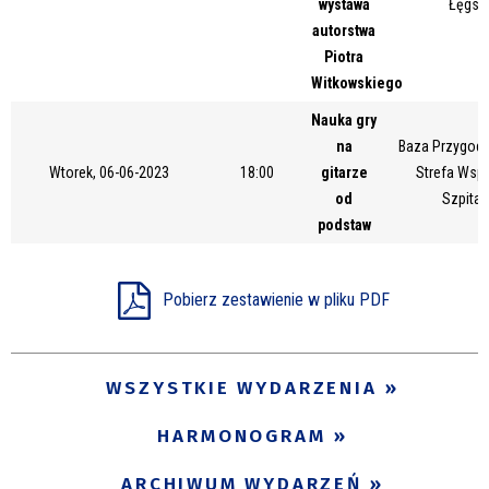
wystawa
Łęgsk
Miejsce
autorstwa
Piotra
Witkowskiego
Organizator
Nauka gry
na
Baza Przygody
Wtorek, 06-06-2023
18:00
gitarze
Strefa Wsp
od
Szpital
Promowane
podstaw
Pobierz zestawienie w pliku PDF
WSZYSTKIE WYDARZENIA
HARMONOGRAM
ARCHIWUM WYDARZEŃ