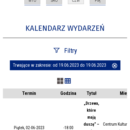
WTO
ŚRO
PIĄ
CZW
KALENDARZ WYDARZEŃ
Filtry
Trwające w zakresie:
od 19.06.2023 do 19.06.2023
Usuń
Szukana fraza
ten
filtr
Kategoria
Termin
Godzina
Tytuł
Miej
„Drzewa,
które
Trwające w zakresie
mają
duszę” –
Centrum Kultury 
—
Piątek, 02-06-2023
-18:00