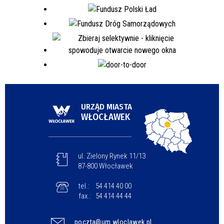
URZĄD MIASTA
WŁOCŁAWEK
ul. Zielony Rynek 11/13
87-800 Włocławek
tel.:
54 414 40 00
fax.:
54 414 44 44
poczta@um.wloclawek.pl