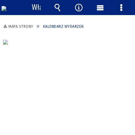
Włącz
powiadomienia
Wyszukiwarka
Narzędzia
Menu
Menu
główne
szcze
MAPA STRONY
KALENDARZ WYDARZEŃ