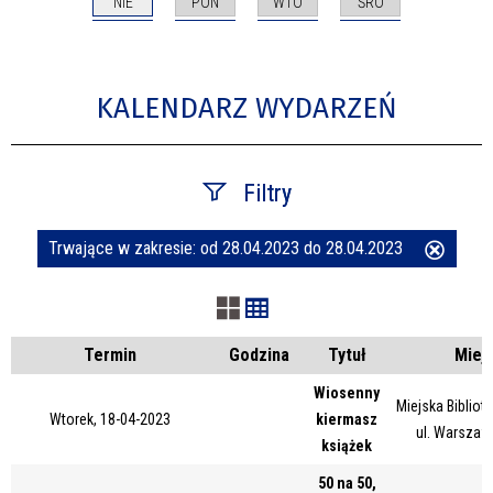
NIE
PON
WTO
ŚRO
KALENDARZ WYDARZEŃ
Filtry
Trwające w zakresie:
od 28.04.2023 do 28.04.2023
Usuń
Szukana fraza
ten
filtr
Kategoria
Termin
Godzina
Tytuł
Miej
Wiosenny
Miejska Bibliot
Wtorek, 18-04-2023
kiermasz
Trwające w zakresie
ul. Warszaw
książek
—
50 na 50,