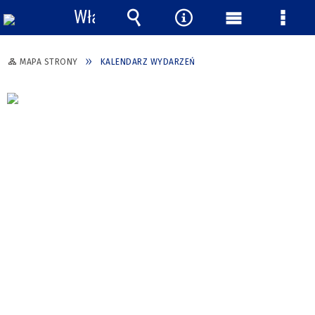
Włącz
powiadomienia
Wyszukiwarka
Narzędzia
Menu
Menu
główne
szcze
MAPA STRONY
KALENDARZ WYDARZEŃ