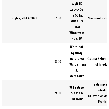
czyli 50
Miejsce
zabytków
na 50 lat
Piątek, 28-04-2023
17:00
Muzeum Histor
Muzeum
Organizator
Historii
Włocławka
- cz. IV
Promowane
Wernisaż
wystawy
malarstwa
Galeria Sztuki
18:00
Waldemara
ul. Miedz
J.
Marszałka
Teatr Impres
W Teatrze
Włodzim
19:00
"Jestem
Gniazdowskieg
Carmen"
Polskie