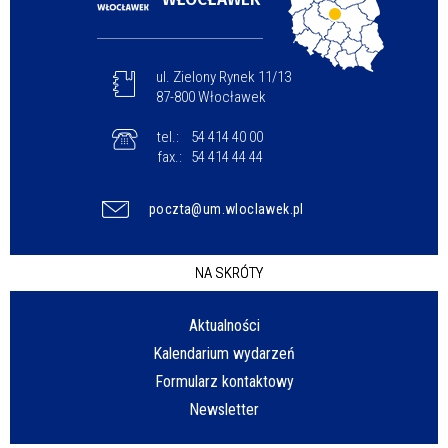
ul. Zielony Rynek 11/13
87-800 Włocławek
tel.:
54 414 40 00
fax.:
54 414 44 44
poczta@um.wloclawek.pl
NA SKRÓTY
Aktualności
Kalendarium wydarzeń
Formularz kontaktowy
Newsletter