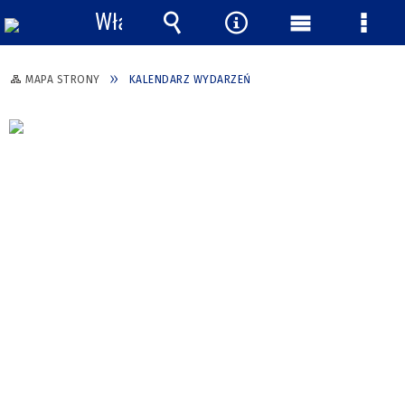
Włącz
powiadomienia
Wyszukiwarka
Narzędzia
Menu
Menu
główne
szcze
MAPA STRONY
KALENDARZ WYDARZEŃ