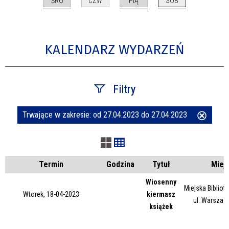
ŚRO
PIĄ
SOB
CZW
KALENDARZ WYDARZEŃ
Filtry
Trwające w zakresie:
od 27.04.2023 do 27.04.2023
Usuń
Szukana fraza
ten
filtr
Kategoria
Termin
Godzina
Tytuł
Miej
Wiosenny
Miejska Bibliot
Wtorek, 18-04-2023
kiermasz
Trwające w zakresie
ul. Warszaw
książek
—