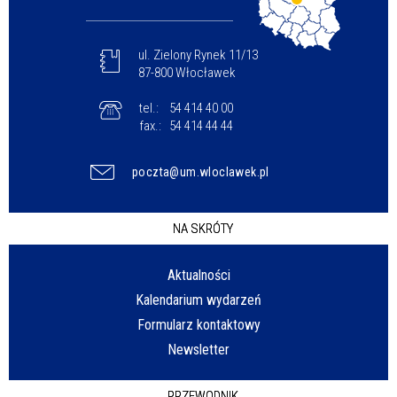
ul. Zielony Rynek 11/13
87-800 Włocławek
tel.:
54 414 40 00
fax.:
54 414 44 44
poczta@um.wloclawek.pl
NA SKRÓTY
Aktualności
Kalendarium wydarzeń
Formularz kontaktowy
Newsletter
PRZEWODNIK