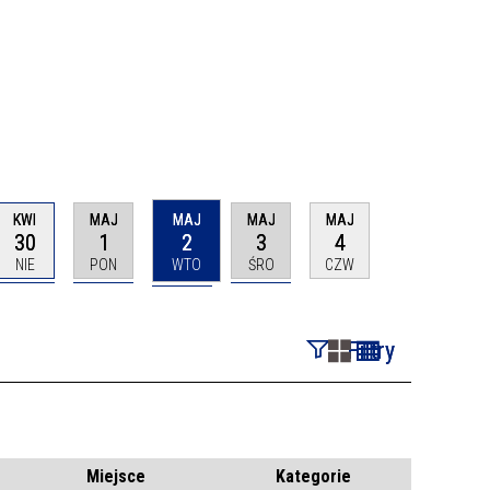
KWI
MAJ
MAJ
MAJ
MAJ
30
1
2
3
4
NIE
PON
WTO
ŚRO
CZW
Filtry
Szukana fraza
Kategoria
Miejsce
Kategorie