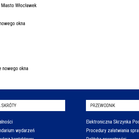
 SKRÓTY
PRZEWODNIK
alności
Elektroniczna Skrzynka P
ndarium wydarzeń
Procedury załatwiania spr