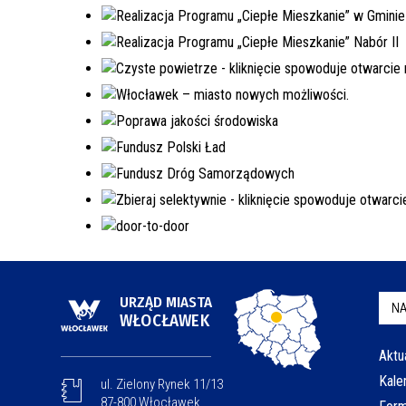
URZĄD MIASTA
NA
WŁOCŁAWEK
Aktu
Kale
ul. Zielony Rynek 11/13
87-800 Włocławek