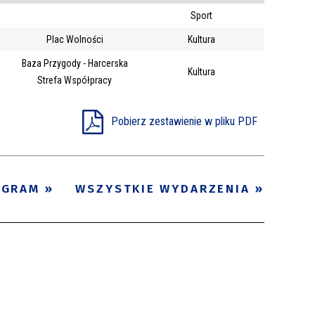
Sport
Trwające w
—
Plac Wolności
Kultura
zakresie
Baza Przygody - Harcerska
Kultura
Strefa Współpracy
Miejsce
Organizator
Pobierz zestawienie w pliku PDF
Promowane
OGRAM
WSZYSTKIE WYDARZENIA