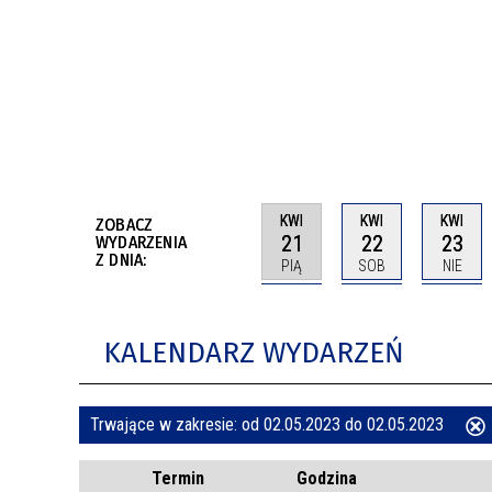
BUDYNKÓW
RADA MIASTA WŁOCŁAWEK
ENERGIA I MOBILNOŚĆ
JAKOŚĆ POWIETRZA WE WŁOCŁAWKU
WYKAZ KONTAKTÓW URZĘDU MIASTA
WŁOCŁAWEK
2026 ROKIEM TADEUSZA REICHSTEINA
WE WŁOCŁAWKU
KWI
KWI
KWI
ZOBACZ
21
22
23
WYDARZENIA
Z DNIA:
PIĄ
SOB
NIE
KALENDARZ WYDARZEŃ
Trwające w zakresie:
od 02.05.2023 do 02.05.2023
ten
Termin
Godzina
filtr