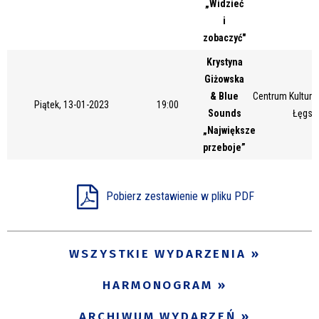
„Widzieć
Miejsce
i
zobaczyć"
Krystyna
Organizator
Giżowska
& Blue
Centrum Kultury 
Piątek, 13-01-2023
19:00
Sounds
Łęgsk
„Największe
Promowane
przeboje”
Pobierz zestawienie w pliku PDF
WSZYSTKIE WYDARZENIA
HARMONOGRAM
ARCHIWUM WYDARZEŃ