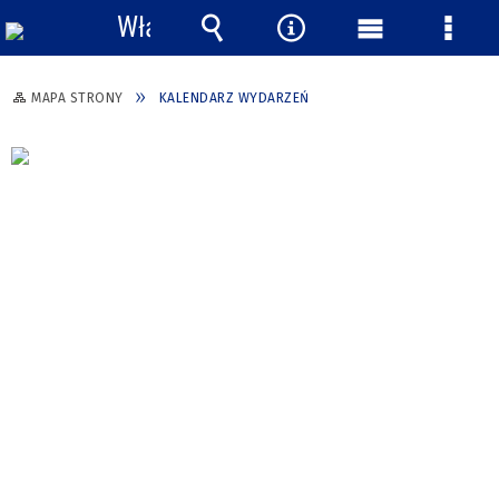
Włącz
powiadomienia
Wyszukiwarka
Narzędzia
Menu
Menu
główne
szcze
MAPA STRONY
KALENDARZ WYDARZEŃ