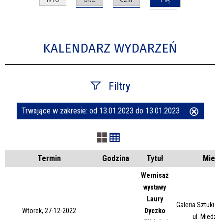
KALENDARZ WYDARZEŃ
Filtry
Trwające w zakresie:
od 13.01.2023 do 13.01.2023
Usuń
Szukana fraza
ten
filtr
Kategoria
Termin
Godzina
Tytuł
Miej
Wernisaż
wystawy
Trwające w zakresie
Laury
Galeria Sztuki
Wtorek, 27-12-2022
Dyczko
—
ul. Miedz