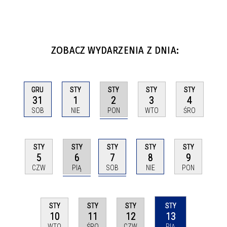
ZOBACZ WYDARZENIA Z DNIA:
STY
GRU
STY
STY
STY
2
31
1
3
4
PON
SOB
NIE
WTO
ŚRO
STY
STY
STY
STY
STY
6
7
5
8
9
PIĄ
SOB
CZW
NIE
PON
STY
STY
STY
STY
11
12
13
10
ŚRO
CZW
PIĄ
WTO