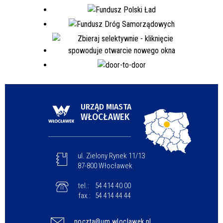
URZĄD MIASTA
WŁOCŁAWEK
ul. Zielony Rynek 11/13
87-800 Włocławek
tel.:
54 414 40 00
fax.:
54 414 44 44
poczta@um.wloclawek.pl