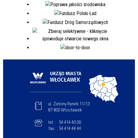
URZĄD MIASTA
WŁOCŁAWEK
ul. Zielony Rynek 11/13
87-800 Włocławek
tel.:
54 414 40 00
fax.:
54 414 44 44