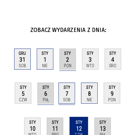
ZOBACZ WYDARZENIA Z DNIA:
STY
GRU
STY
STY
STY
2
31
1
3
4
PON
SOB
NIE
WTO
ŚRO
STY
STY
STY
STY
STY
6
7
5
8
9
PIĄ
SOB
CZW
NIE
PON
STY
STY
STY
STY
11
12
13
10
ŚRO
CZW
PIĄ
WTO