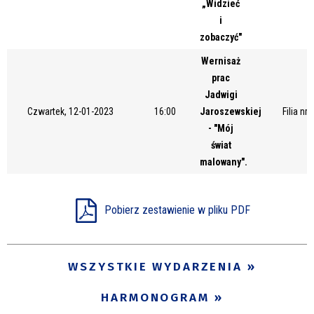
„Widzieć
Miejsce
i
zobaczyć"
Wernisaż
Organizator
prac
Jadwigi
Czwartek, 12-01-2023
16:00
Jaroszewskiej
Filia nr
- "Mój
Promowane
świat
malowany".
Pobierz zestawienie w pliku PDF
WSZYSTKIE WYDARZENIA
HARMONOGRAM