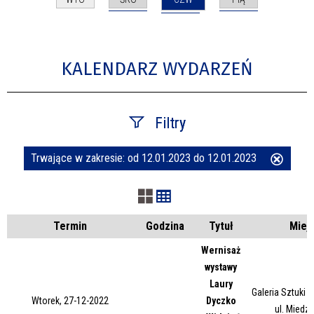
KALENDARZ WYDARZEŃ
Filtry
Trwające w zakresie:
od 12.01.2023 do 12.01.2023
Usuń
Szukana fraza
ten
filtr
Kategoria
Termin
Godzina
Tytuł
Miej
Wernisaż
wystawy
Trwające w zakresie
Laury
Galeria Sztuki
Wtorek, 27-12-2022
Dyczko
—
ul. Miedz