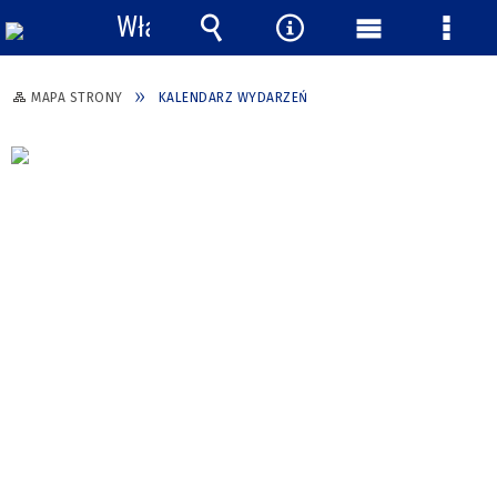
Włącz
powiadomienia
Wyszukiwarka
Narzędzia
Menu
Menu
główne
szcze
MAPA STRONY
KALENDARZ WYDARZEŃ