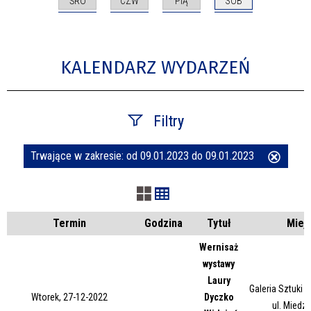
ŚRO
CZW
PIĄ
SOB
KALENDARZ WYDARZEŃ
Filtry
Trwające w zakresie:
od 09.01.2023 do 09.01.2023
Usuń
Szukana fraza
ten
filtr
Kategoria
Termin
Godzina
Tytuł
Miej
Wernisaż
wystawy
Trwające w zakresie
Laury
Galeria Sztuki
Wtorek, 27-12-2022
Dyczko
—
ul. Miedz