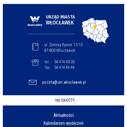
URZĄD MIASTA
WŁOCŁAWEK
ul. Zielony Rynek 11/13
87-800 Włocławek
tel.:
54 414 40 00
fax.:
54 414 44 44
poczta@um.wloclawek.pl
NA SKRÓTY
Aktualności
Kalendarium wydarzeń