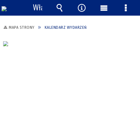
Włącz
powiadomienia
Wyszukiwarka
Narzędzia
Menu
Menu
główne
szcze
MAPA STRONY
KALENDARZ WYDARZEŃ