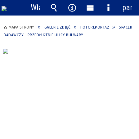
Włącz
pane
powiadomienia
Wyszukiwarka
Narzędzia
Menu
Menu
główne
szczegółow
MAPA STRONY
GALERIE ZDJĘĆ
FOTOREPORTAŻ
SPACER
BADAWCZY - PRZEDŁUŻENIE ULICY BULWARY