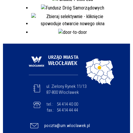
URZĄD MIASTA
WŁOCŁAWEK
ul. Zielony Rynek 11/13
87-800 Włocławek
tel.:
54 414 40 00
fax.:
54 414 44 44
poczta@um.wloclawek.pl