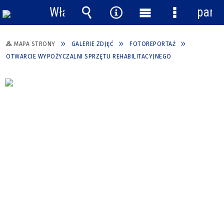
Włącz
pane
powiadomienia
Wyszukiwarka
Narzędzia
Menu
Menu
główne
szczegółow
MAPA STRONY
GALERIE ZDJĘĆ
FOTOREPORTAŻ
OTWARCIE WYPOŻYCZALNI SPRZĘTU REHABILITACYJNEGO