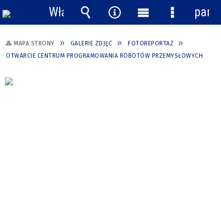
Włącz
pane
powiadomienia
Wyszukiwarka
Narzędzia
Menu
Menu
główne
szczegółow
MAPA STRONY
GALERIE ZDJĘĆ
FOTOREPORTAŻ
OTWARCIE CENTRUM PROGRAMOWANIA ROBOTÓW PRZEMYSŁOWYCH