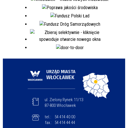
URZĄD MIASTA
WŁOCŁAWEK
ul. Zielony Rynek 11/13
87-800 Włocławek
tel.:
54 414 40 00
fax.:
54 414 44 44