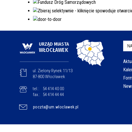
URZĄD MIASTA
NA
WŁOCŁAWEK
Aktu
Kale
ul. Zielony Rynek 11/13
87-800 Włocławek
Form
News
tel.:
54 414 40 00
fax.:
54 414 44 44
poczta@um.wloclawek.pl