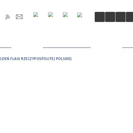
OŚCI
DLA MIESZKAŃCÓW
DLA
DZIEŃ FLAGI RZECZYPOSPOLITEJ POLSKIEJ