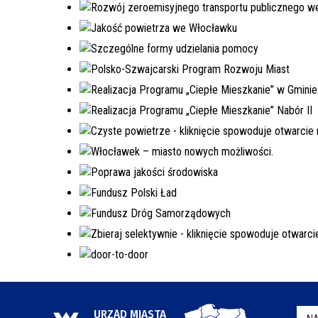
URZĄD MIASTA